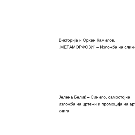
Викторија и Орхан Ќамилов,
„МЕТАМОРФОЗИ” – Изложба на слик
Јелена Белиќ – Синило, самостојна
изложба на цртежи и промоција на ар
книга