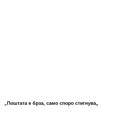
„Поштата е брза, само споро стигнува„