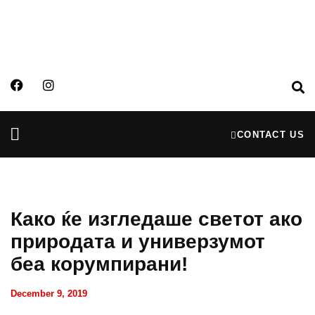
CONTACT US
Partners & Donors
Financial Reports
Како ќе изгледаше светот ако
природата и универзумот
беа корумпирани!
December 9, 2019