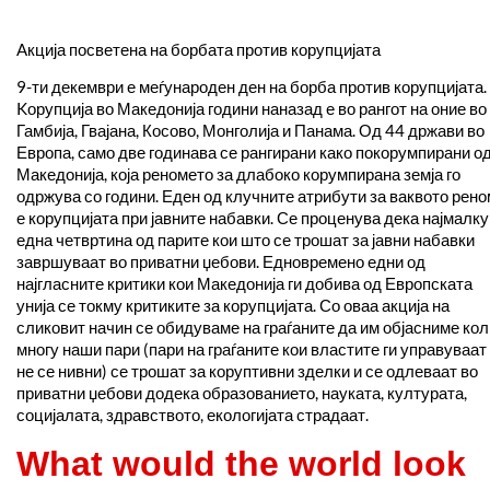
Aкција посветена на борбата против корупцијата
9-ти декември е меѓународен ден на борба против корупцијата.
Kорупција во Македонија години наназад е во рангот на оние во
Гамбија, Гвајана, Косово, Монголија и Панама. Од 44 држави во
Европа, само две годинава се рангирани како покорумпирани о
Македонија, која реномето за длабоко корумпирана земја го
одржува со години. Еден од клучните атрибути за ваквото рен
е корупцијата при јавните набавки. Се проценува дека најмалку
една четвртина од парите кои што се трошат за јавни набавки
завршуваат во приватни џебови. Едновремено едни од
најгласните критики кои Македонија ги добива од Европската
унија се токму критиките за корупцијата. Со оваа акција на
сликовит начин се обидуваме на граѓаните да им објасниме кол
многу наши пари (пари на граѓаните кои властите ги управуваат
не се нивни) се трошат за коруптивни зделки и се одлеваат во
приватни џебови додека образованието, науката, културата,
социјалата, здравството, екологијата страдаат.
What would the world look