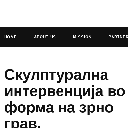
HOME
ABOUT US
MISSION
PARTNE
Скулптурална
интервенција во
форма на зрно
грав.