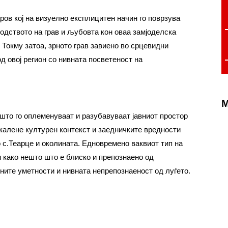
в кој на визуелно експлицитен начин го поврзува
водството на грав и љубовта кон оваа замјоделска
. Токму затоа, зрното грав завиено во срцевидни
д овој регион со нивната посветеност на
M
што го оплеменуваат и разубавуваат јавниот простор
калене културен контекст и заедничките вредности
 с.Теарце и околината. Едновремено ваквиот тип на
 како нешто што е блиско и препознаено од
ните уметности и нивната непрепознаеност од луѓето.