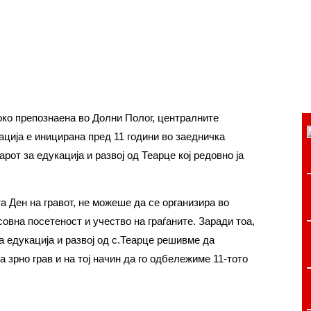
око препознаена во Долни Полог, централните
ација е иницирана пред 11 години во заедничка
от за едукација и развој од Теарце кој редовно ја
 Ден на гравот, не можеше да се организира во
вна посетеност и учество на граѓаните. Заради тоа,
а едукација и развој од с.Теарце решивме да
зрно грав и на тој начин да го одбележиме 11-тото