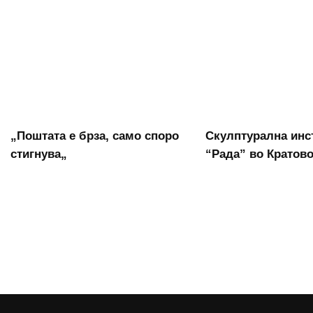
„Поштата е брза, само споро
Скулптурална инс
стигнува„
“Рада” во Кратов