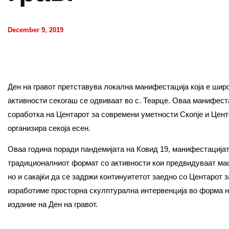
December 9, 2019
Ден на гравот претставува локална манифестација која е шир
активности секогаш се одвиваат во с. Теарце. Оваа манифест
соработка на Центарот за современи уметности Скопје и Центар
организира секоја есен.
Оваа година поради пандемијата на Ковид 19, манифестацијата
традиционалниот формат со активности кои предвидуваат масо
но и сакајќи да се задржи континуитетот заедно со Центарот з
изработиме просторна скулптурална интервенција во форма на 
издание на Ден на гравот.