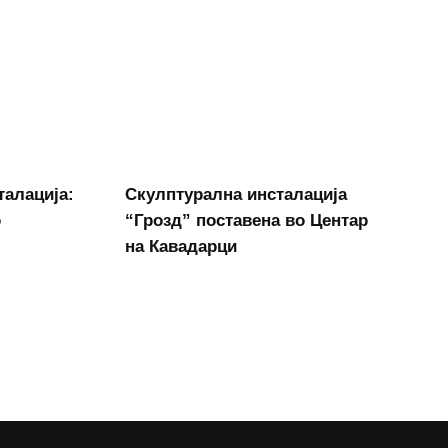
талација:
Скулптурална инсталација
о
“Грозд” поставена во Центар
на Кавадарци