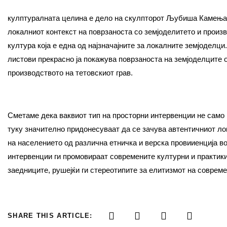
кулптуралната целина е дело на скулпторот Љубиша Камењаро
локалниот контекст на поврзаноста со земјоделитето и произ
култура која е една од најзначајните за локалните земјоделци
листови прекрасно ја покажува поврзаноста на земјоделците о
производството на тетовскиот грав.
Сметаме дека ваквиот тип на просторни интервенции не само 
туку значително придонесуваат да се зачува автентичниот ло
на населението од различна етничка и верска провииенција во
интервенции ги промовираат современите културни и практики
заедниците, рушејќи ги стереотипите за елитизмот на совреме
SHARE THIS ARTICLE: