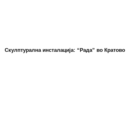
Скулптурална инсталација: “Рада” во Кратово