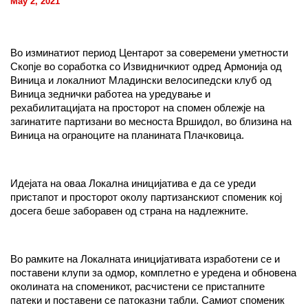
May 2, 2021
Во изминатиот период Центарот за соверемени уметности
Скопје во соработка со Извидничкиот одред Армонија од
Виница и локалниот Младински велосипедски клуб од
Виница зеднички работеа на уредување и
рехабилитацијата на просторот на спомен облежје на
загинатите партизани во месноста Вршидол, во близина на
Виница на ограноците на планината Плачковица.
Идејата на оваа Локална иницијатива е да се уреди
пристапот и просторот околу партизанскиот споменик кој
досега беше заборавен од страна на надлежните.
Во рамките на Локалната иницијативата изработени се и
поставени клупи за одмор, комплетно е уредена и обновена
околината на споменикот, расчистени се пристапните
патеки и поставени се патоказни табли. Самиот споменик