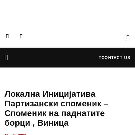
CONTACT US
Partners & Donors
Financial Reports
Локална Иницијатива
Партизански споменик –
Споменик на паднатите
борци , Виница