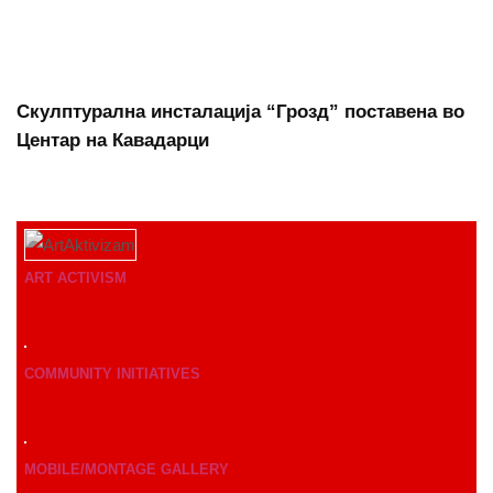
Скулптурална инсталација “Грозд” поставена во
Центар на Кавадарци
ART ACTIVISM
COMMUNITY INITIATIVES
MOBILE/MONTAGE GALLERY