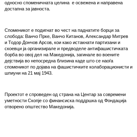
односно споменичната целина е освежена и направена
достапна за јавноста.
Споменикот е подигнат во чест на паднатите борци за
слобода: Ванчо Прке, Ванчо Китанов, Александар Митрев
и Tодор Дончов Арсов, кои како истакнати партизани и
скоевци ја организирале и предводеле антифашистичката
борба во овој дел на Македонија, загинале во воените
дејствија во непосредна близина каде што се наоѓа
споменикот по дојава на фашистичките колаборационисти и
шпиуни на 21 мај 1943.
Проектот е спроведен од страна на Центар за современи
уметности Скопје со финансиска поддршка од Фондација
отворено општество Македонија.