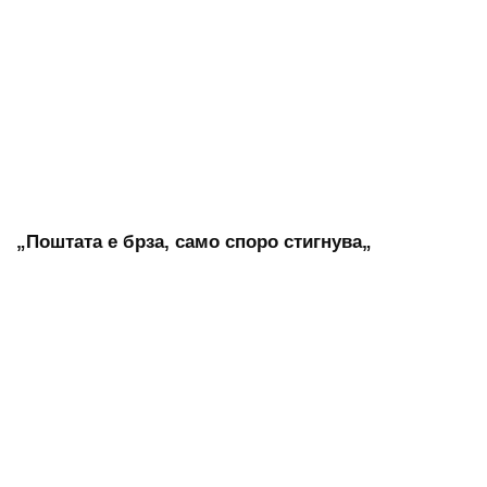
„Поштата е брза, само споро стигнува„