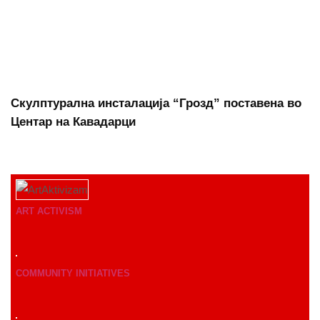
Скулптурална инсталација “Грозд” поставена во
Центар на Кавадарци
ART ACTIVISM
COMMUNITY INITIATIVES