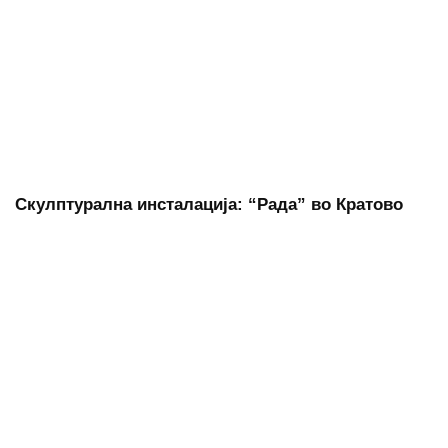
Скулптурална инсталација: “Рада” во Кратово