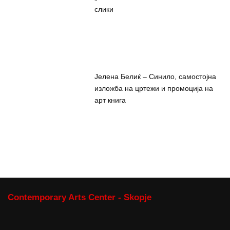
слики
Јелена Белиќ – Синило, самостојна
изложба на цртежи и промоција на
арт книга
Contemporary Arts Center - Skopje