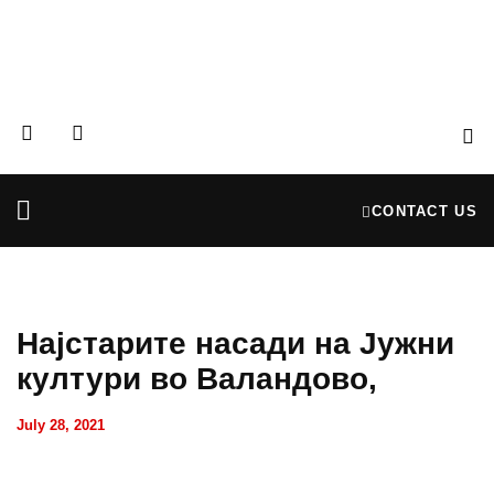
CONTACT US
Partners & Donors
Financial Reports
Најстарите насади на Јужни
култури во Валандово,
July 28, 2021