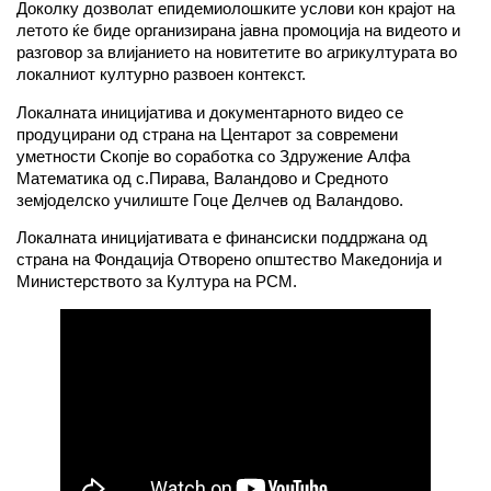
Доколку дозволат епидемиолошките услови кон крајот на
летото ќе биде организирана јавна промоција на видеото и
разговор за влијанието на новитетите во агрикултурата во
локалниот културно развоен контекст.
Локалната иницијатива и документарното видео се
продуцирани од страна на Центарот за современи
уметности Скопје во соработка со Здружение Алфа
Математика од с.Пирава, Валандово и Средното
земјоделско училиште Гоце Делчев од Валандово.
Локалната иницијативата е финансиски поддржана од
страна на Фондација Отворено општество Македонија и
Министерството за Култура на РСМ.