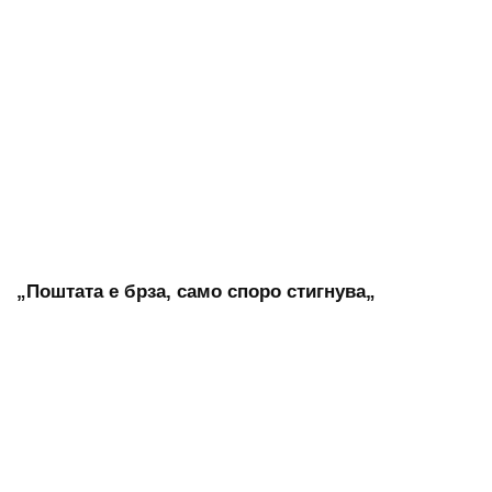
„Поштата е брза, само споро стигнува„