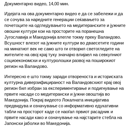
Документарно видео, 14,00 мин.
Идејата на ова документарно видео е да се забележи и да
се сочува за наредните генерации сеќавањето за
почетоците на одгледувањето на медитеранските и јужните
овошни култури кои на просторите на поранешна
Југославија и Македонија влегле токму преку Валандово.
Всушност влезот на јужните култури во дваесетите години
на минатиот век не само што ги отворил светогледите на
жителите на овој крај туку значајно влијаел на севкупниот
социоекономски и културолошки развој на поширокиот
регион на Валандово.
Интересно е што токму заради отвореноста и историската
културна диверзифицираност на Валандовскиот крај овој
регион бил избран за експериментирање и подигнување на
првите насади со медитерански и јужни овоштија во
Македонија. Покрај видеото Локалната иницијатива
предвидува и означување со информативно едукативни
табли на просторот каде се наоѓал првиот расадник и
првите насади како и означување на најстарите стебла на
Јапонски јаболки во Македонија.