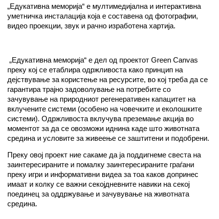
„Едукативна меморија“ е мултимедијална и интерактивна
уметничка инсталација која е составена од фотографии,
видео проекции, звук и рачно изработена хартија.
„Едукативна меморија“ е дел од проектот Green Canvas
преку кој се етаблира одржливоста како принцип на
дејствување за користење на ресурсите, во кој треба да се
гарантира трајно задоволување на потребите со
зачувување на природниот регенеративен капацитет на
вклучените системи (особено на човечките и еколошките
системи). Одржливоста вклучува преземање акција во
моментот за да се овозможи иднина каде што животната
средина и условите за живеење се заштитени и подобрени.
Преку овој проект ние сакаме да ја поддигнеме свеста на
заинтересираните и помалку заинтересираните граѓани
преку игри и информативни видеа за тоа каков допринес
имаат и колку се важни секојдневните навики на секој
поединец за оддржување и зачувување на животната
средина.