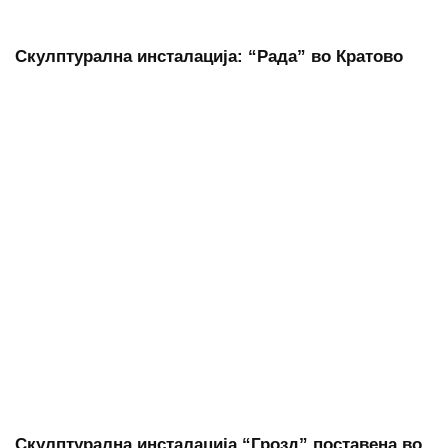
Скулптурална инсталација: “Рада” во Кратово
Скулптурална инсталација “Грозд” поставена во