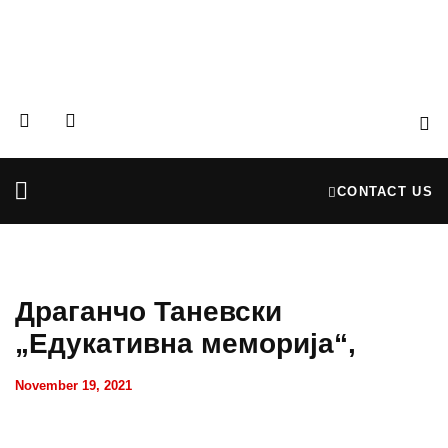
CONTACT US
Partners & Donors
Financial Reports
Драганчо Таневски
„Едукативна меморија“,
November 19, 2021