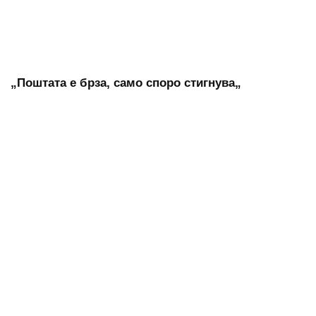
„Поштата е брза, само споро стигнува„