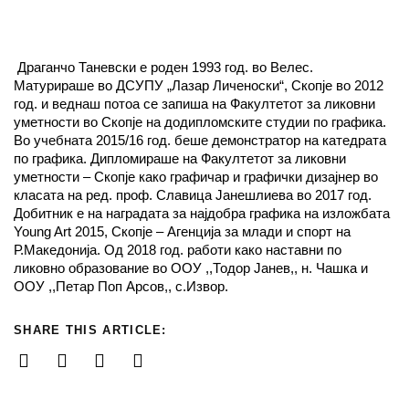
Драганчо Таневски е роден 1993 год. во Велес.
Матурираше во ДСУПУ „Лазар Личеноски“, Скопје во 2012
год. и веднаш потоа се запиша на Факултетот за ликовни
уметности во Скопје на додипломските студии по графика.
Во учебната 2015/16 год. беше демонстратор на катедрата
по графика. Дипломираше на Факултетот за ликовни
уметности – Скопје како графичар и графички дизајнер во
класата на ред. проф. Славица Јанешлиева во 2017 год.
Добитник е на наградата за најдобра графика на изложбата
Young Art 2015, Скопје – Агенција за млади и спорт на
Р.Македонија. Од 2018 год. работи како наставни по
ликовно образование во ООУ ,,Тодор Јанев,, н. Чашка и
ООУ ,,Петар Поп Арсов,, с.Извор.
SHARE THIS ARTICLE: