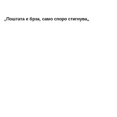
„Поштата е брза, само споро стигнува„