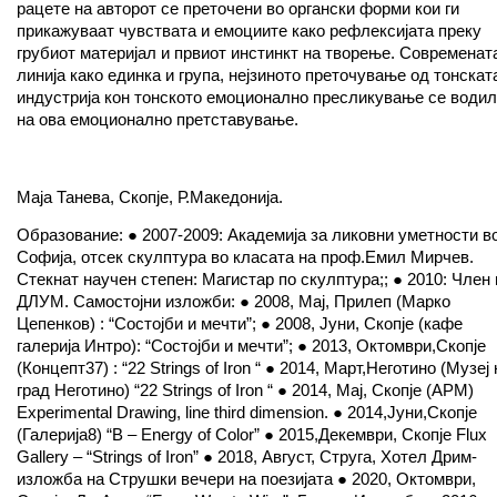
рацете на авторот се преточени во органски форми кои ги
прикажуваат чувствата и емоциите како рефлексијата преку
грубиот материјал и првиот инстинкт на творење. Современат
линија како единка и група, нејзиното преточување од тонскат
индустрија кон тонското емоционално пресликување се водил
на ова емоционално претставување.
Маја Танева, Скопје, Р.Македонија.
Образование: ● 2007-2009: Академија за ликовни уметности в
Софија, отсек скулптура во класата на проф.Емил Мирчев.
Стекнат научен степен: Магистар по скулптура;; ● 2010: Член 
ДЛУМ. Самостојни изложби: ● 2008, Мај, Прилеп (Марко
Цепенков) : “Состојби и мечти”; ● 2008, Јуни, Скопје (кафе
галерија Интро): “Состојби и мечти”; ● 2013, Октомври,Скопје
(Концепт37) : “22 Strings of Iron “ ● 2014, Март,Неготино (Музеј 
град Неготино) “22 Strings of Iron “ ● 2014, Мај, Скопје (АРМ)
Experimental Drawing, line third dimension. ● 2014,Јуни,Скопје
(Галерија8) “B – Energy of Color” ● 2015,Декември, Скопје Flux
Gallery – “Strings of Iron” ● 2018, Август, Струга, Хотел Дрим-
изложба на Струшки вечери на поезијата ● 2020, Октомври,