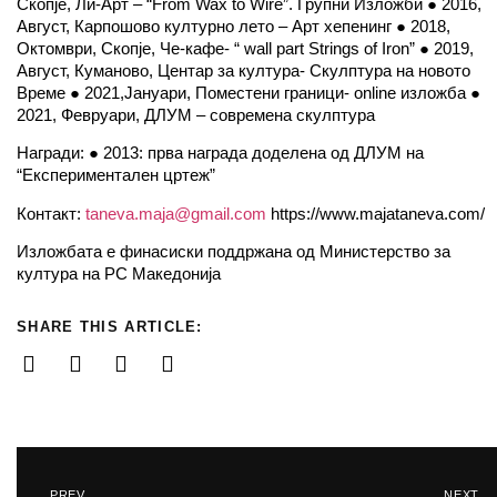
Скопје, Ли-Арт – “From Wax to Wire”. Групни Изложби ● 2016,
Август, Карпошово културно лето – Арт хепенинг ● 2018,
Октомври, Скопје, Че-кафе- “ wall part Strings of Iron” ● 2019,
Август, Куманово, Центар за култура- Скулптура на новото
Време ● 2021,Јануари, Поместени граници- online изложба ●
2021, Февруари, ДЛУМ – современа скулптура
Награди: ● 2013: прва награда доделена од ДЛУМ на
“Експериментален цртеж”
Контакт:
taneva.maja@gmail.com
https://www.majataneva.com/
Изложбата е финасиски поддржана од Министерство за
култура на РС Македонија
SHARE THIS ARTICLE:
PREV
NEXT