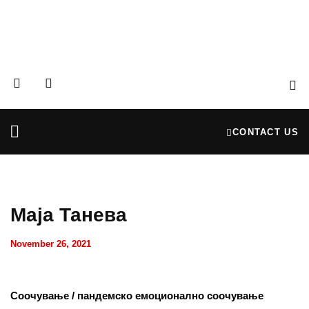
CONTACT US
Partners & Donors
Financial Reports
Маја Танева
November 26, 2021
Соочување / пандемско емоционално соочување