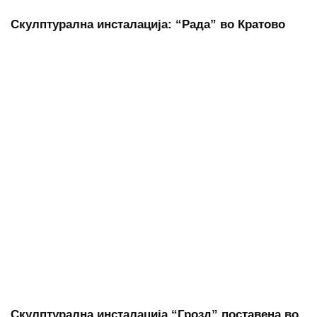
Скулптурална инсталација: “Рада” во Кратово
Скулптурална инсталација “Грозд” поставена во