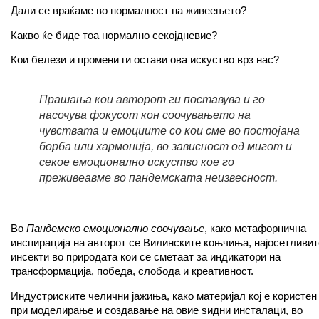
Дали се враќаме во нормалност на живеењето?
Какво ќе биде тоа нормално секојдневие?
Кои белези и промени ги остави ова искуство врз нас?
Прашања кои авторот ги поставува и го
насочува фокусот кон соочувањето на
чувствата и емоциите со кои сме во постојана
борба или хармонија, во зависност од мигот и
секое емоционално искуство кое го
преживеавме во пандемската неизвесност.
Во
П
андемско емоционално соочување
, како метафорнична
инспирација на авторот се Вилинските коњчиња, најосетливит
инсекти во природата кои се сметаат за индикатори на
трансформација, победа, слобода и креативност.
Индустриските челични јажиња, како материјал кој е користен
при моделирање и создавање на овие ѕидни инсталаци, во