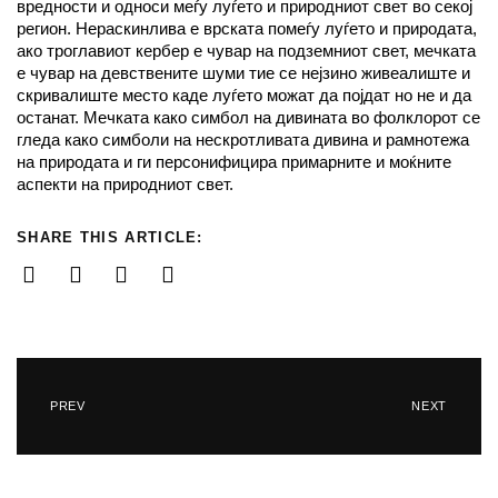
вредности и односи меѓу луѓето и природниот свет во секој
регион. Нераскинлива е врската помеѓу луѓето и природата,
ако троглавиот кербер е чувар на подземниот свет, мечката
е чувар на девствените шуми тие се нејзино живеалиште и
скривалиште место каде луѓето можат да појдат но не и да
останат. Мечката како симбол на дивината во фолклорот се
гледа како симболи на нескротливата дивина и рамнотежа
на природата и ги персонифицира примарните и моќните
аспекти на природниот свет.
SHARE THIS ARTICLE:
PREV
NEXT