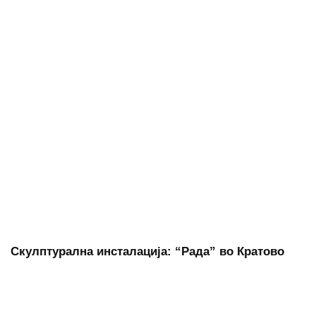
Скулптурална инсталација: “Рада” во Кратово