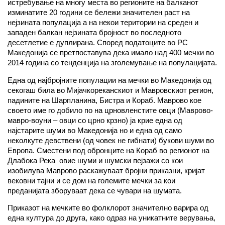
истребување на многу места во регионите на балканот
изминатите 20 години се бележи значителен раст на
нејзината популација а на некои територии на среден и
западен балкан нејзината бројност во последното
десетлетие е дуплирана. Според податоците во РС
Македонија се претпоставува дека имало над 400 мечки во
2014 година со тенденција на зголемување на популацијата.
Една од најбројните популации на мечки во Македонија од
секогаш била во Мијачкореканскиот и Мавровскиот регион,
падините на Шарпланина, Бистра и Кораб. Маврово кое
своето име го добило по на црновленстите овци (Маврово-
мавро-воуни – овци со црно крзно) ја крие една од
најстарите шуми во Македонија но и една од само
неколкуте девствени (од човек не гибнати) букови шуми во
Европа. Сместени под обронците на Кораб во регионот на
Длабока Река овие шуми и шумски пејзажи со кои
изобилува Маврово раскажуваат бројни приказни, кријат
вековни тајни и се дом на големите мечки за кои
преданијата зборуваат дека се чувари на шумата.
Приказот на мечките во фолклорот значително варира од
една култура до друга, како одраз на уникатните верувања,