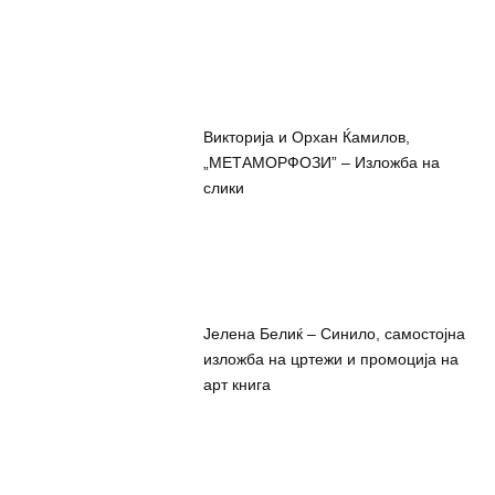
Викторија и Орхан Ќамилов,
„МЕТАМОРФОЗИ” – Изложба на
слики
Јелена Белиќ – Синило, самостојна
изложба на цртежи и промоција на
арт книга