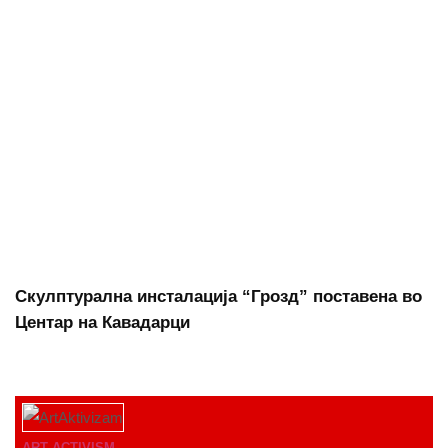
Скулптурална инсталација “Грозд” поставена во
Центар на Кавадарци
ART ACTIVISM