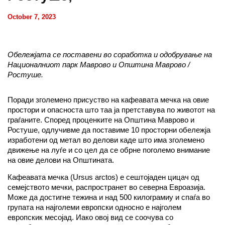
October 7, 2023
Обележјата се поставени во соработка и одобрување на
Националниот парк Маврово и Општина Маврово /
Ростуше.
Поради зголемено присуство на кафеавата мечка на овие
простори и опасноста што таа ја претставува по животот на
граѓаните. Според проценките на Општина Маврово и
Ростуше, одлучивме да поставиме 10 просторни обележја
изработени од метал во делови каде што има зголемено
движење на луѓе и со цел да се обрне поголемо внимание
на овие делови на Општината.
Кафеавата мечка (Ursus arctos) е сештојаден цицач од
семејството мечки, распространет во северна Евроазија.
Може да достигне тежина и над 500 килограмиу и спаѓа во
групата на најголеми европски односно е најголем
европскик месојад. Иако овој вид се соочува со