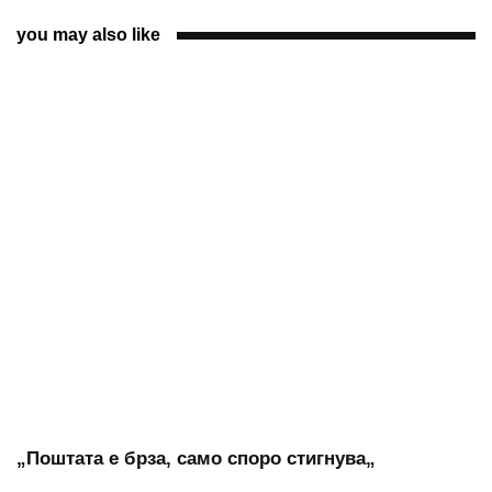
you may also like
„Поштата е брза, само споро стигнува„