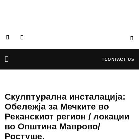
CONTACT US
Partners & Donors
Financial Reports
Скулптурална инсталација:
Обележја за Мечките во
Реканскиот регион / локации
во Општина Маврово/
Ростуше,