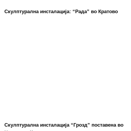
Скулптурална инсталација: “Рада” во Кратово
Скулптурална инсталација “Грозд” поставена во