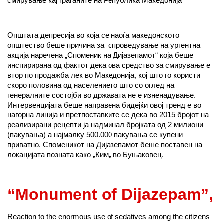
смирување кај граѓаните на Република Македонија
Општата депресија во која се наоѓа македонското
општество беше причина за спроведување на ургентна
акција наречена „Споменик на Дијазепамот“ која беше
инспирирана од фактот дека ова средство за смирување е
втор по продажба лек во Македонија, кој што го користи
скоро половина од населението што со оглед на
генералните состојби во државата не е изненадување.
Интервенцијата беше направена бидејќи овој тренд е во
нагорна линија и претпоставките се дека во 2015 бројот на
реализирани рецепти ја надминал бројката од 2 милиони
(пакувања) а најмалку 500.000 пакувања се купени
приватно. Споменикот на Дијазепамот беше поставен на
локацијата позната како „Ким„ во Буњаковец.
“Monument of Dijazepam”,
Reaction to the enormous use of sedatives among the citizens