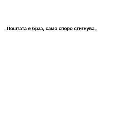
„Поштата е брза, само споро стигнува„