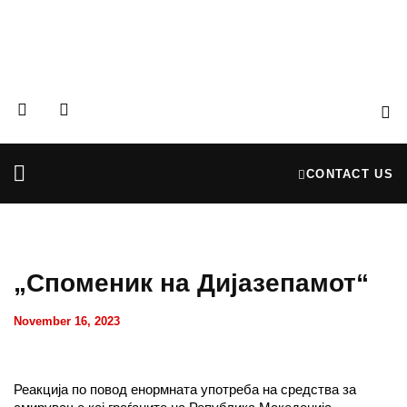
CONTACT US
Partners & Donors
Financial Reports
„Споменик на Дијазепамот“
November 16, 2023
Реакција по повод енормната употреба на средства за