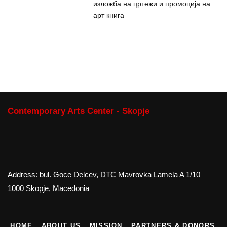
изложба на цртежи и промоција на
арт книга
Contemporary Arts Center - Skopje
Address: bul. Goce Delcev, DTC Mavrovka Lamela A 1/10
1000 Skopje, Macedonia
HOME
ABOUT US
MISSION
PARTNERS & DONORS