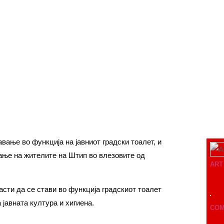
вање во функција на јавниот градски тоалет, и
ање на жителите на Штип во влезовите од
ART
асти да се стави во функција градскиот тоалет
 јавната култура и хигиена.
COM