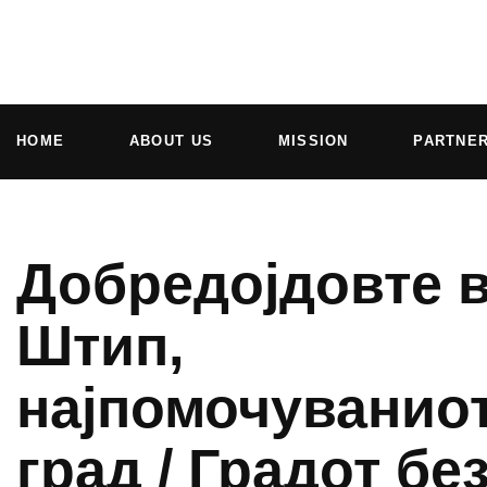
HOME
ABOUT US
MISSION
PARTNE
Добредојдовте 
Штип,
најпомочуванио
град / Градот бе