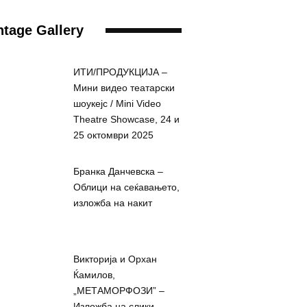
tage Gallery
ИТИ/ПРОДУКЦИЈА –
Мини видео театарски
шоукејс / Mini Video
Theatre Showcase, 24 и
25 октомври 2025
Бранка Данчевска –
Облици на сеќавањето,
изложба на накит
Викторија и Орхан
Ќамилов,
„МЕТАМОРФОЗИ” –
Изложба на слики