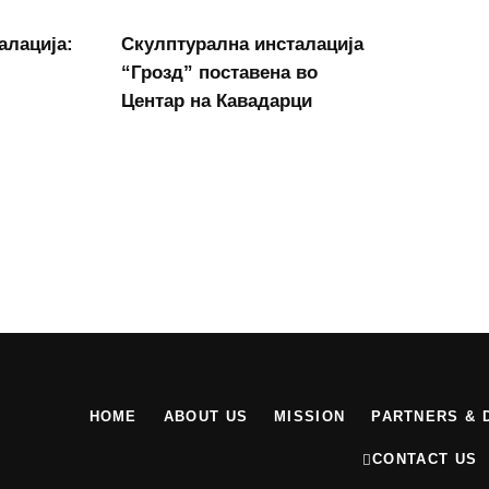
алација:
Скулптурална инсталација
“Грозд” поставена во
Центар на Кавадарци
HOME
ABOUT US
MISSION
PARTNERS & 
CONTACT US