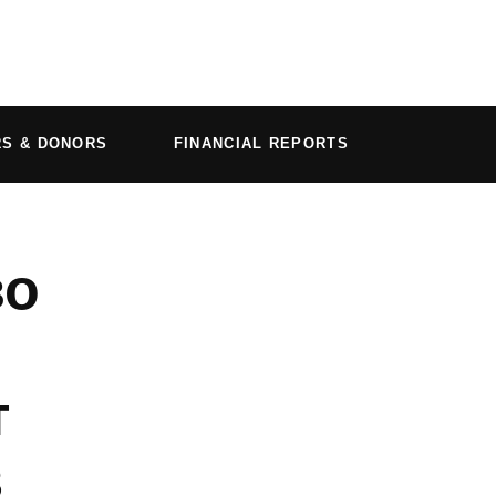
RS & DONORS
FINANCIAL REPORTS
во
т
з