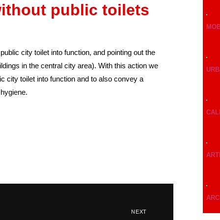
ithout public toilets
MOB
blic city toilet into function, and pointing out the
ldings in the central city area). With this action we
URB
 city toilet into function and to also convey a
 hygiene.
CAL
ART
ARC
NEXT