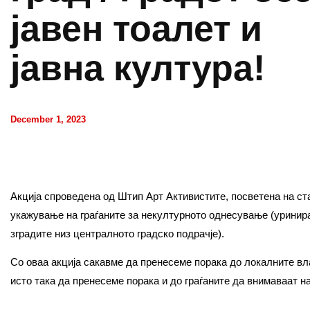
јавен тоалет и
јавна култура!
December 1, 2023
Акција спроведена од Штип Арт Активистите, посветена на ста
укажување на граѓаните за некултурното однесување (уринир
зградите низ централното градско подрачје).
Со оваа акција сакавме да пренесеме порака до локалните вл
исто така да пренесеме порака и до граѓаните да внимаваат на