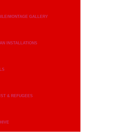
ILE/MONTAGE GALLERY
AN INSTALLATIONS
LS
IST & REFUGEES
HIVE