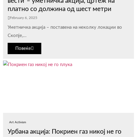
вести“– уметничка акција, цртеж на
платно со должина од шест метри
February 6, 2025
Уметничка акција – поставена на неколку локации во
Скопје,...
Повеќе
Art Activism
Урбана акција: Покриен газ никој не го