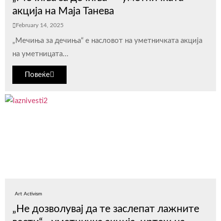
акција на Маја Танева
February 14, 2025
„Мечиња за дечиња“ е насловот на уметничката акција
на уметницата...
Повеќе
Art Activism
„Не дозволувај да те заслепат лажните