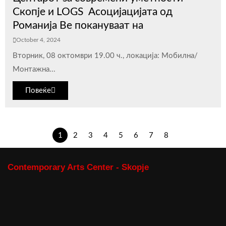
Скопје и LOGS Асоцијацијата од
Романија Ве покануваат на
October 4, 2024
Вторник, 08 октомври 19.00 ч., локација: Мобилна/
Монтажна...
Повеќе
1
2
3
4
5
6
7
8
Contemporary Arts Center - Skopje