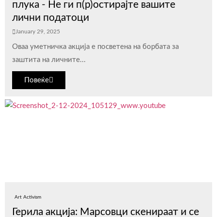
плука - Не ги п(р)остирајте вашите
лични податоци
January 29, 2025
Оваа уметничка акција е посветена на борбата за
заштита на личните...
Повеќе
Art Activism
Герила акција: Марсовци скенираат и се