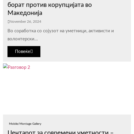
борат против корупцијата во
Македонија
November 26, 2024
Во соработка со сојузот на уметници, активисти и
волонтерски...
Повеќе
Mobile/Montage Gallery
Центарот за современи уметности –