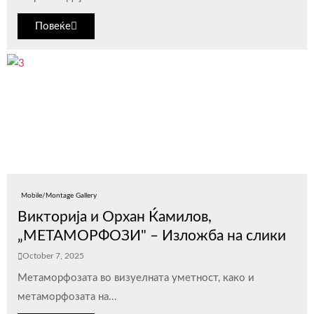
Повеќе
Mobile/Montage Gallery
Викторија и Орхан Ќамилов,
„МЕТАМОРФОЗИ" – Изложба на слики
October 7, 2025
Метаморфозата во визуелната уметнoст, како и
метаморфозата на...