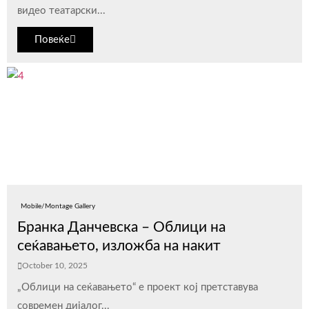
видео театарски...
Повеќе
Mobile/Montage Gallery
Бранка Данчевска – Облици на
сеќавањето, изложба на накит
October 10, 2025
„Облици на сеќавањето“ е проект кој претставува
современ дијалог...