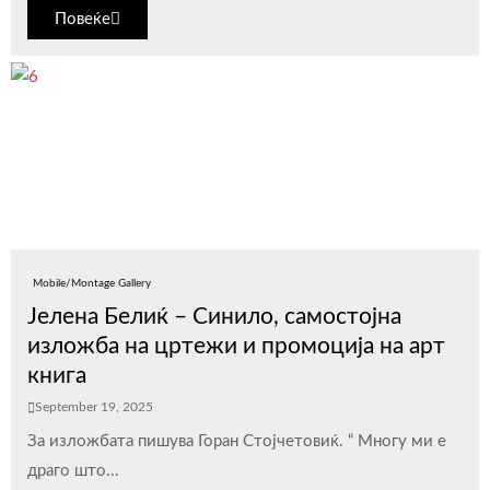
Повеќе
Mobile/Montage Gallery
Јелена Белиќ – Синило, самостојна
изложба на цртежи и промоција на арт
книга
September 19, 2025
За изложбата пишува Горан Стојчетовиќ. “ Многу ми е
драго што...