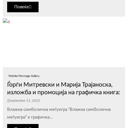
Повеќе
Mobile/Montage Gallery
Ѓорѓи Митревски и Марија Трајаноска,
изложба и промоција на графичка книга:
September 11, 2025
Влажна симболична меѓуигра “Влажна симболична
меѓуигра” е графичка...