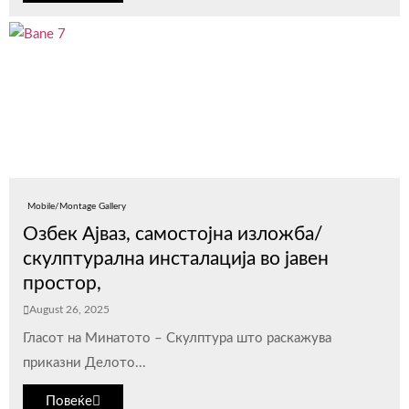
Mobile/Montage Gallery
Озбек Ајваз, самостојна изложба/
скулптурална инсталација во јавен
простор,
August 26, 2025
Гласот на Минатото – Скулптура што раскажува
приказни Делото...
Повеќе