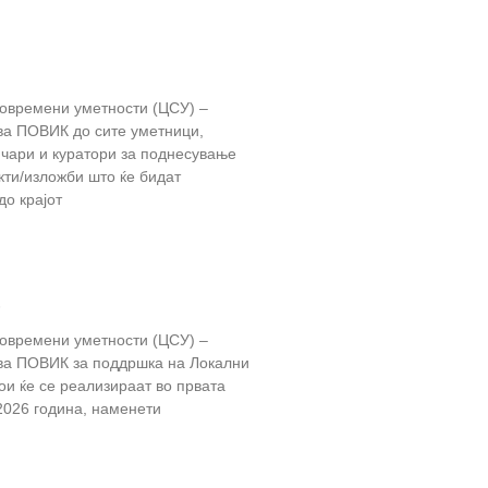
современи уметности (ЦСУ) –
ува ПОВИК до сите уметници,
ичари и куратори за поднесување
кти/изложби што ќе бидат
до крајот
6
современи уметности (ЦСУ) –
ува ПОВИК за поддршка на Локални
ои ќе се реализираат во првата
2026 година, наменети