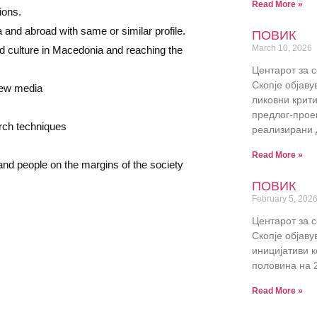
Read More »
ions.
 and abroad with same or similar profile.
ПОВИК
March 10, 2026
 and culture in Macedonia and reaching the
Центарот за 
Скопје објав
 new media
ликовни крит
предлог-прое
arch techniques
реализирани 
Read More »
 and people on the margins of the society
ПОВИК
February 5, 202
Центарот за 
Скопје објав
иницијативи к
половина на 
Read More »