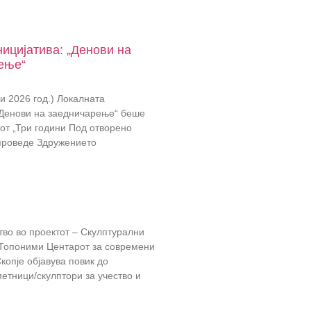
ицијатива: „Денови на
ење“
ни 2026 год.) Локалната
„Денови на заедничарење“ беше
от „Три години Под отворено
спроведе Здружението
тво во проектот – Скулптурални
 Топоними Центарот за современи
копје објавува повик до
етници/скулптори за учество и