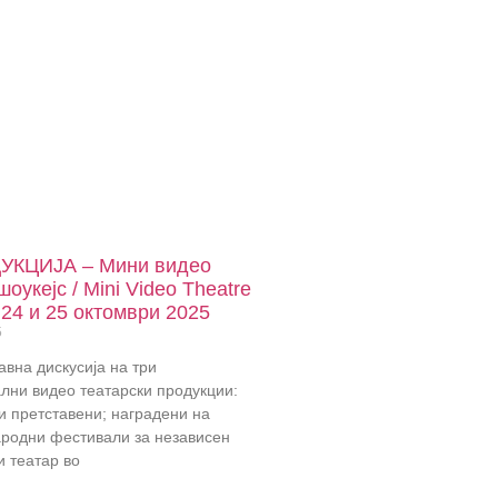
УКЦИЈА – Мини видео
шоукејс / Mini Video Theatre
24 и 25 октомври 2025
5
авна дискусија на три
лни видео театарски продукции:
и претставени; наградени на
ародни фестивали за независен
и театар во