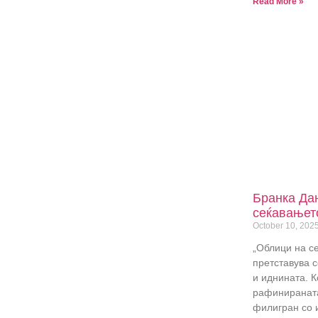
Read More »
Бранка Да
сеќавањето
October 10, 202
„Облици на се
претставува с
и иднината. К
рафинираната
филигран со 