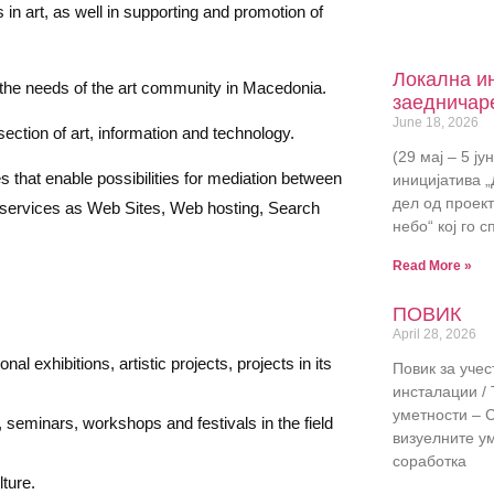
n art, as well in supporting and promotion of
Локална ин
 the needs of the art community in Macedonia.
заедничар
June 18, 2026
section of art, information and technology.
(29 мај – 5 ју
s that enable possibilities for mediation between
иницијатива 
дел од проект
and services as Web Sites, Web hosting, Search
небо“ кој го 
Read More »
ПОВИК
April 28, 2026
nal exhibitions, artistic projects, projects in its
Повик за учес
инсталации /
уметности – С
seminars, workshops and festivals in the field
визуелните ум
соработка
ture.