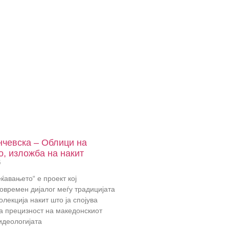
нчевска – Облици на
, изложба на накит
5
ќавањето“ е проект кој
овремен дијалог меѓу традицијата
олекција накит што ја спојува
 прецизност на македонскиот
идеологијата