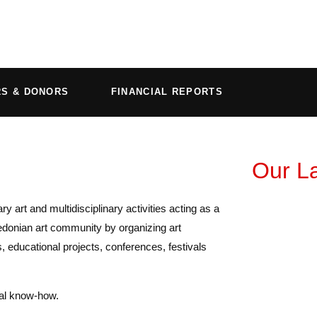
RS & DONORS
FINANCIAL REPORTS
Our La
ry art and multidisciplinary activities acting as a
edonian art community by organizing art
s, educational projects, conferences, festivals
eral know-how.