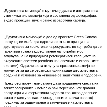
„Едукативна меморија“ е мултимедијална и интерактивна
уметничка инсталација која е составена од фотографии,
видео проекции, звук и рачно изработена хартија.
„Едукативна меморија“ е дел од проектот Green Canvas
преку кој се етаблира одржливоста како принцип на
дејствување за користење на ресурсите, во кој треба да се
гарантира трајно задоволување на потребите со
зачувување на природниот регенеративен капацитет на
вклучените системи (особено на човечките и еколошките
системи). Одржливоста вклучува преземање акција во
моментот за да се овозможи иднина каде што животната
средина и условите за живеење се заштитени и подобрени.
Преку овој проект ние сакаме да ја поддигнеме свеста на
заинтересираните и помалку заинтересираните граѓани
преку игри и информативни видеа за тоа каков допринес
имаат и колку се важни секојдневните навики на секој
поединец за оддржување и зачувување на животната