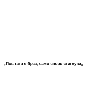
„Поштата е брза, само споро стигнува„