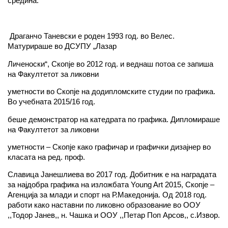
средина.
Драганчо Таневски е роден 1993 год. во Велес.
Матурираше во ДСУПУ „Лазар
Личеноски“, Скопје во 2012 год. и веднаш потоа се запиша
на Факултетот за ликовни
уметности во Скопје на додипломските студии по графика.
Во учебната 2015/16 год.
беше демонстратор на катедрата по графика. Дипломираше
на Факултетот за ликовни
уметности – Скопје како графичар и графички дизајнер во
класата на ред. проф.
Славица Јанешлиева во 2017 год. Добитник е на наградата
за најдобра графика на изложбата Young Art 2015, Скопје –
Агенција за млади и спорт на Р.Македонија. Од 2018 год.
работи како наставни по ликовно образование во ООУ
,,Тодор Јанев,, н. Чашка и ООУ ,,Петар Поп Арсов,, с.Извор.