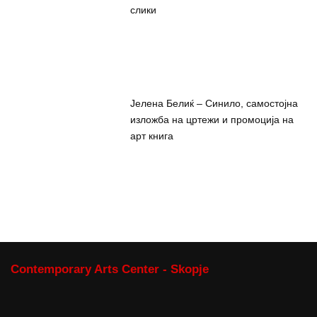
слики
Јелена Белиќ – Синило, самостојна
изложба на цртежи и промоција на
арт книга
Contemporary Arts Center - Skopje