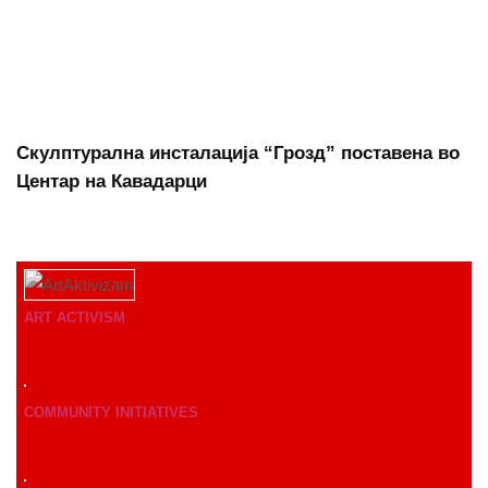
Скулптурална инсталација “Грозд” поставена во
Центар на Кавадарци
ART ACTIVISM
COMMUNITY INITIATIVES