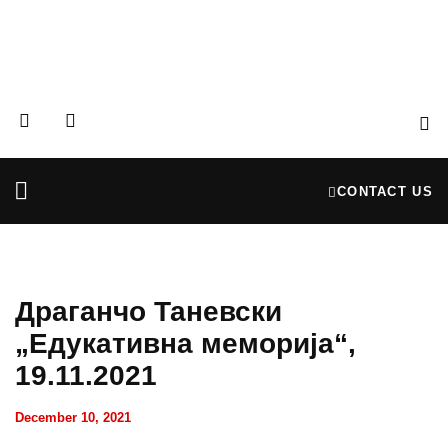
CONTACT US
Partners & Donors
Financial Reports
Драганчо Таневски
„Едукативна меморија“,
19.11.2021
December 10, 2021