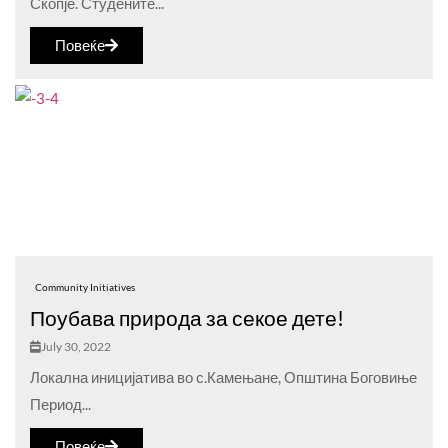
Скопје. Студените...
Повеќе
Community Initiatives
Поубава природа за секое дете!
July 30, 2022
Локална иницијатива во с.Камењане, Општина Боговиње
Период...
Повеќе