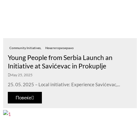
Community Initiatives
Некатегоризирано
Young People from Serbia Launch an
Initiative at Savićevac in Prokuplje
May 25, 2025
25. 05. 2025 – Local initiative: Experience Savićevac,...
Повеќе