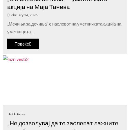
акција на Маја Танева
February 14, 2025
„Мечиња за дечиња“ е насловот на уметничката акција на
уметницата...
Повеќе
Art Activism
„Не дозволувај да те заслепат лажните