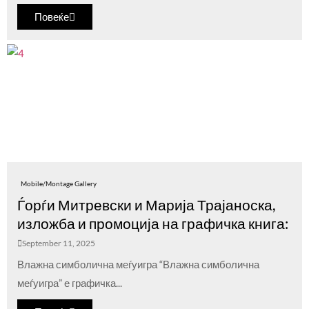
Повеќе
Mobile/Montage Gallery
Ѓорѓи Митревски и Марија Трајаноска,
изложба и промоција на графичка книга:
September 11, 2025
Влажна симболична меѓуигра “Влажна симболична
меѓуигра” е графичка...