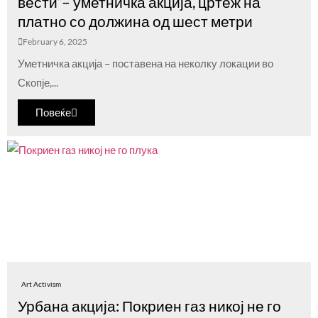
вести“– уметничка акција, цртеж на
платно со должина од шест метри
February 6, 2025
Уметничка акција – поставена на неколку локации во
Скопје,...
Повеќе
Art Activism
Урбана акција: Покриен газ никој не го