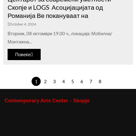
Скопје и LOGS Асоцијацијата од
Романија Ве покануваат на
October 4, 2024
Вторник, 08 октомври 19.00 ч., локација: Мобилна/
Монтажна...
Повеќе
1
2
3
4
5
6
7
8
Contemporary Arts Center - Skopje