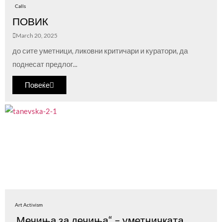
Calls
ПОВИК
March 20, 2025
до сите уметници, ликовни критичари и куратори, да
поднесат предлог...
Повеќе
Art Activism
„Мечиња за дечиња“ – уметничката