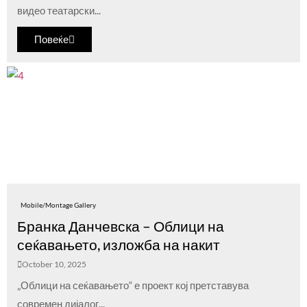
видео театарски...
Повеќе
Mobile/Montage Gallery
Бранка Данчевска – Облици на
сеќавањето, изложба на накит
October 10, 2025
„Облици на сеќавањето“ е проект кој претставува
современ дијалог...