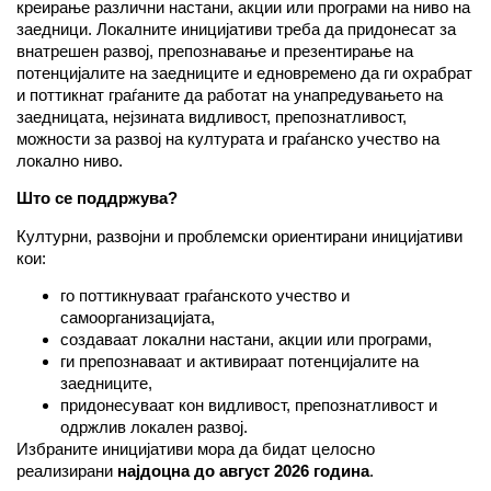
креирање различни настани, акции или програми на ниво на
заедници. Локалните иницијативи треба да придонесат за
внатрешен развој, препознавање и презентирање на
потенцијалите на заедниците и едновремено да ги охрабрат
и поттикнат граѓаните да работат на унапредувањето на
заедницата, нејзината видливост, препознатливост,
можности за развој на културата и граѓанско учество на
локално ниво.
Што се поддржува?
Културни, развојни и проблемски ориентирани иницијативи
кои:
го поттикнуваат граѓанското учество и
самоорганизацијата,
создаваат локални настани, акции или програми,
ги препознаваат и активираат потенцијалите на
заедниците,
придонесуваат кон видливост, препознатливост и
одржлив локален развој.
Избраните иницијативи мора да бидат целосно
реализирани
најдоцна до август 2026 година
.