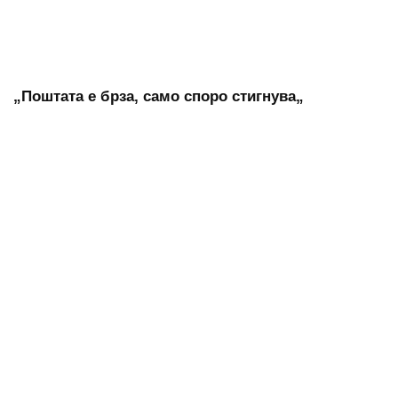
„Поштата е брза, само споро стигнува„