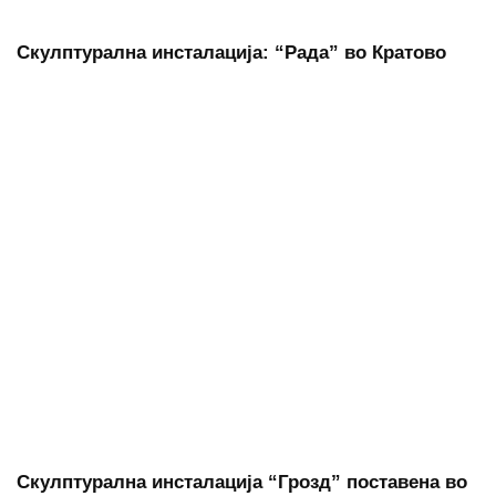
Скулптурална инсталација: “Рада” во Кратово
Скулптурална инсталација “Грозд” поставена во