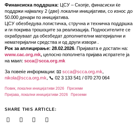
Финансиска поддршка
:
ЦСУ – Скопје, финасиски ќе
поддржи најмалку 2 (две) локални иницијативи, со износ до
50.000 денари по иницијатива.
ЦСУ обезбедува логистичка, стручна и техничка поддршка
и ги покрива трошоците за реализација. Подносителите се
охрабруваат да обезбедат дополнителни материјални и
нематеријални средства и од други извори .
Рок за аплицирање
:
28.02.2026
. Пријавата е достапн на:
www.cac.org.mk
,
целосно пополнета пријава испратете ја
на маил:
scca@scca.org.mk
За повеќе информации: 📧
scca@scca.org.mk
,
nikola@scca.org.mk
, 📞 02 3 133 541 / 070 270 064
Повик, локални иницијативи 2026
Преземи
Пријава, локални иницијативи 2026
Преземи
SHARE THIS ARTICLE: