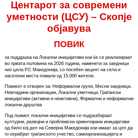
Центарот за современи
уметности (ЦСУ) – Скопје
објавува
ПОВИК
за поддршка на Локални иницијативи кои ќе се реализираат
во првата половина на 2026 година, наменети за заедници
низ цела Р.С Македонија, со посебен акцент на села и
населени места помали од 15.000 жители.
Повикот е отворен за: Неформални групи, Месни заедници,
Невладини организации, Локални уметници, Граѓански
иницијативи (активни и неактивни), Формални и неформални
локални друштва
Под поимот локални иницијативи се подразбираат
културни, развојни и проблемски ориентирани иницијативи
од било кој дел на Северна Македонија кои имаат за цел да
го охрабрат граѓанското учество, самоорганизацијата и