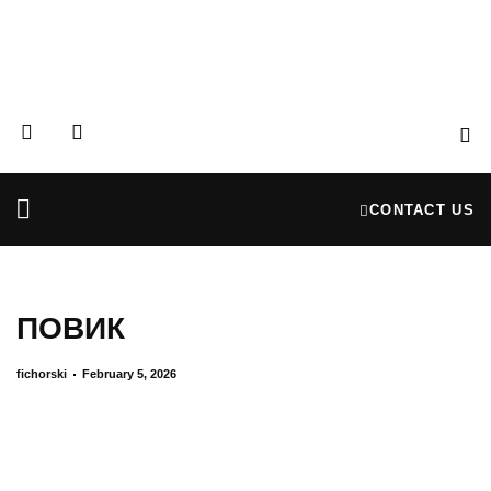
CONTACT US
Partners & Donors
Financial Reports
ПОВИК
fichorski
February 5, 2026