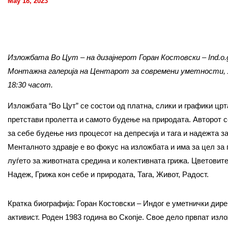
May 18, 2023
Изложбата Во Цут – на дизајнерот Горан Костовски – Ind.o.g
Монтажна галерија на Центарот за современи уметности, л
18:30 часот.
Изложбата “Во Цут” се состои од платна, слики и графики црта
претстави пролетта и самото будење на природата. Авторот 
за себе будење низ процесот на депресија и тага и надежта за
Менталното здравје е во фокус на изложбата и има за цел за 
луѓето за животната средина и колективната грижа. Цветовит
Надеж, Грижа кон себе и природата, Тага, Живот, Радост.
Кратка биографија: Горан Костовски – Индог е уметнички дире
активист. Роден 1983 година во Скопје. Свое дело првпат изл