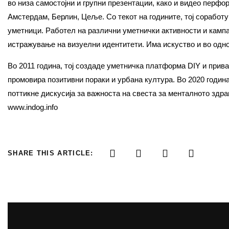
во низа самостојни и групни презентации, како и видео перфо
Амстердам, Берлин, Цеље. Со текот на годините, тој соработу
уметници. Работел на различни уметнички активности и камп
истражување на визуелни идентитети. Има искуство и во одно
Во 2011 година, тој создаде уметничка платформа DIY и приват
промовира позитивни пораки и урбана култура. Во 2020 година
поттикне дискусија за важноста на свеста за менталното здрав
www.indog.info
SHARE THIS ARTICLE: