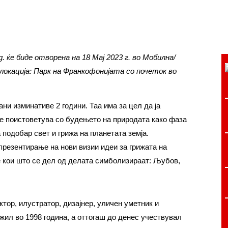
. ќе биде отворена на 18 Мај 2023 г. во Мобилна/
окација: Парк на Франкофонијата со почеток во
ни изминативе 2 години. Таа има за цел да ја
се поистоветува со будењето на природата како фаза
 подобар свет и грижа на планетата земја.
презентирање на нови визии идеи за грижата на
е кои што се дел од делата симболизираат: Љубов,
ктор, илустратор, дизајнер, уличен уметник и
ожил во 1998 година, а оттогаш до денес учествувал