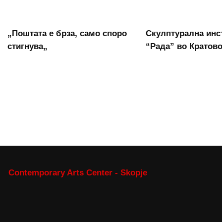
„Поштата е брза, само споро
Скулптурална инс
стигнува„
“Рада” во Кратов
Contemporary Arts Center - Skopje