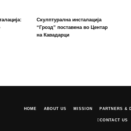
талација:
Скулптурална инсталација
о
“Грозд” поставена во Центар
на Кавадарци
HOME
ABOUT US
MISSION
PARTNERS & 
CONTACT US