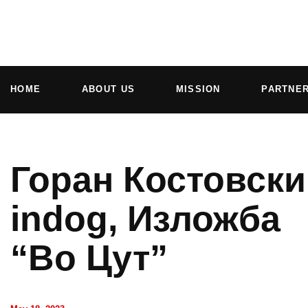
HOME
ABOUT US
MISSION
PARTNE
Горан Костовски
indog, Изложба
“Во Цут”