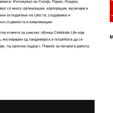
рманси. Изложувал во Скопје, Париз, Лондон,
вал со многу организации, корпорации, музичари и
ањи за подигање на свеста; создавање и
си со јавноста и комуникации.
на етикета за унисекс облека Celebrate Life која
M
, инспириран од пандемијата и потребата да се
је, тој започна подкаст. Повеќе за неговата работа: