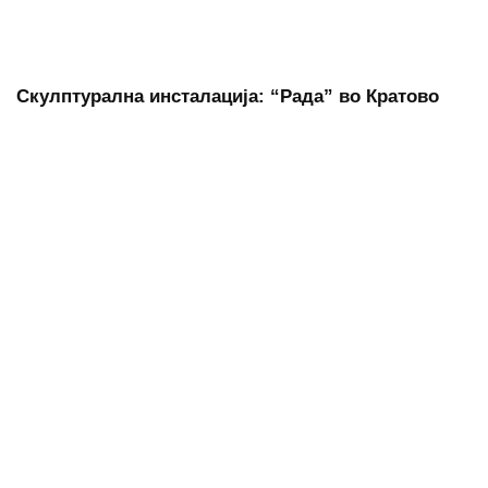
Скулптурална инсталација: “Рада” во Кратово