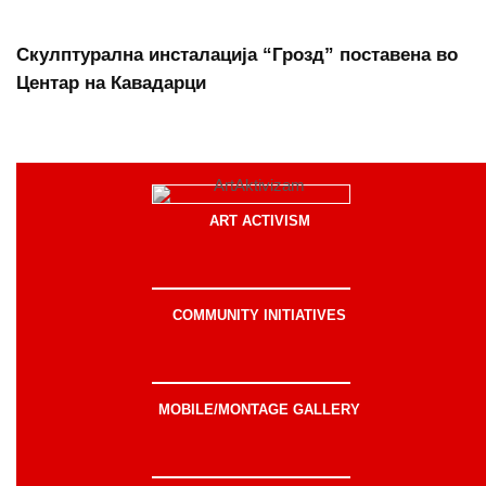
Скулптурална инсталација “Грозд” поставена во
Центар на Кавадарци
ART ACTIVISM
COMMUNITY INITIATIVES
MOBILE/MONTAGE GALLERY