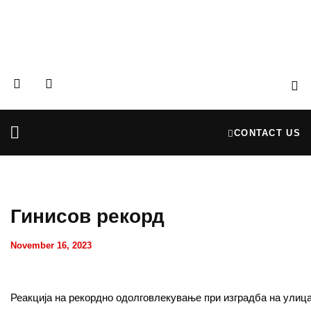
CONTACT US
Partners & Donors
Financial Reports
Гинисов рекорд
November 16, 2023
Реакција на рекордно одолговлекување при изградба на улиц