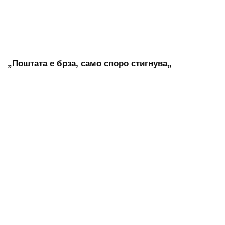
„Поштата е брза, само споро стигнува„