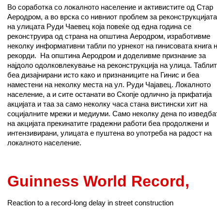
Во соработка со локалното население и активистите од Стар
Аеродром, а во врска со нивниот проблем за реконструкцијата
на улицата Руди Чаевец која повеќе од една година се
реконструира од страна на општина Аеродром, изработивме
неколку информативни табли по урнекот на гинисовата книга 
рекорди. На општина Аеродром и доделивме признание за
најдоло одолковлекување на реконструкција на улица. Табли
беа дизајнирани исто како и признаниците на Гинис и беа
наместени на неколку места на ул. Руди Чајавец. Локалното
население, а и сите останати во Скопје одлично ја прифатија
акцијата и таа за само неколку часа стана вистински хит на
социјалните мрежи и медиуми. Само неколку дена по изведба
на акцијата прекинатите градежни работи беа продолжени и
интензивирани, улицата е пуштена во употреба на радост на
локалното население.
Guinness World Record
,
Reaction to a record-long delay in street construction