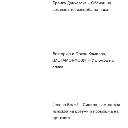
Бранка Данчевска – Облици на
сеќавањето, изложба на накит
Викторија и Орхан Ќамилов,
„МЕТАМОРФОЗИ” – Изложба на
слики
Јелена Белиќ – Синило, самостојна
изложба на цртежи и промоција на
арт книга