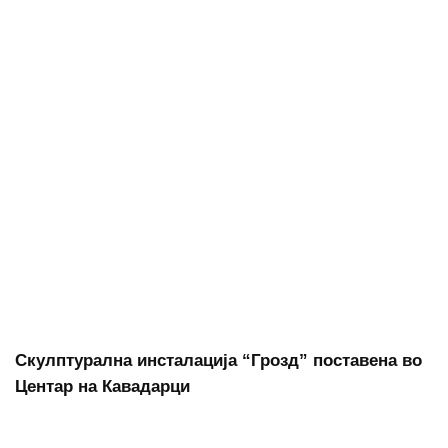
Скулптурална инсталација “Грозд” поставена во
Центар на Кавадарци