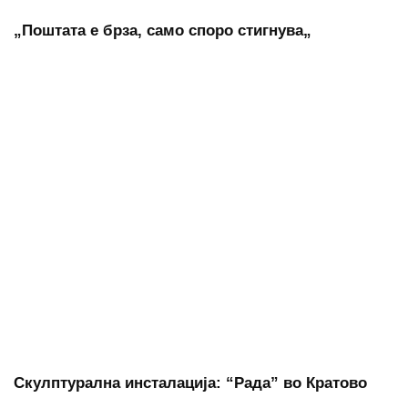
„Поштата е брза, само споро стигнува„
Скулптурална инсталација: “Рада” во Кратово