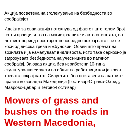
Акција посветена на зголемување на безбедноста во
сообраќајот
Идејата за оваа акција потекнува од фактот што голем број
патни правци, и тоа на магистралните и автопатиштата, во
летниот период просторот непосредно покрај патот не се
коси од висока трева и жбуновии. Освен што пречат на
возилата и ја намалуваат видливоста, исто така сериозно ја
загрозуваат безбедноста на учесниците во патниот
сообраќај. За оваа акција беа изработени 10-тина
скулптурални силуети во облик на работници кои ја косат
тревата покрај патот. Силуетите беа поставени на патните
правци во западна Македонија (Гостивар-Стража-Охрид,
Маврово-Дебар и Тетово-Гостивар)
Mowers of grass and
bushes on the roads in
Western Macedonia,