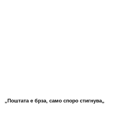
„Поштата е брза, само споро стигнува„