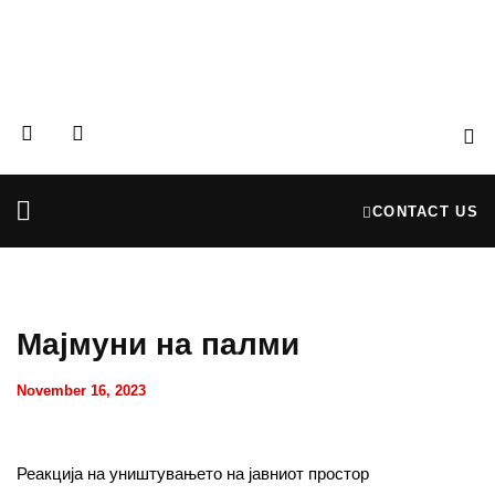
CONTACT US
Partners & Donors
Financial Reports
Мајмуни на палми
November 16, 2023
Реакција на уништувањето на јавниот простор