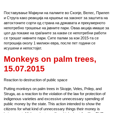
Поставување Мајмуни на палмите во Скопје, Велес, Прилеп
и Струга како реакција на кршење на законот за заштита на
автохтоните сорти од страна на државата и прекумерното
непотребно трошење на јавните пари. Оваа акција имаше за
цел да покаже на граѓаните за какви се непотребни работи
се трошат нивните пари. Сите палми за кои 2015-та се
потрошија околу 1 милион евра, после пет години се
исушени и непостојат.
Monkeys on palm trees
,
15.07.2015
Reaction to destruction of public space
Putting monkeys on palm trees in Skopje, Veles, Prilep, and
Struga, as a reaction to the violation of the law for protection of
indigenous varieties and excessive unnecessary spending of
public money by the state. This action intended to show the
citizens for what kind of unnecessary things their money is