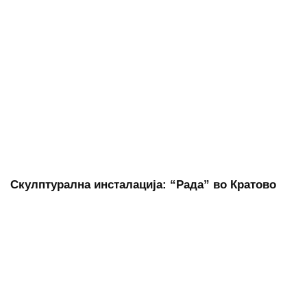
Скулптурална инсталација: “Рада” во Кратово