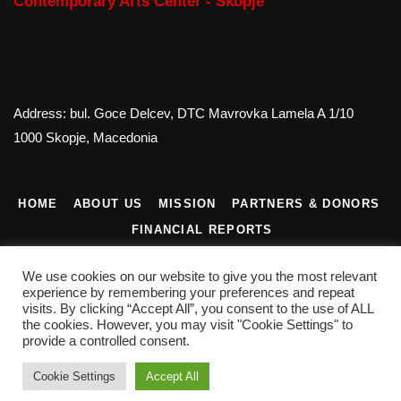
Contemporary Arts Center - Skopje
Address: bul. Goce Delcev, DTC Mavrovka Lamela A 1/10
1000 Skopje, Macedonia
HOME
ABOUT US
MISSION
PARTNERS & DONORS
FINANCIAL REPORTS
CONTACT US
We use cookies on our website to give you the most relevant
experience by remembering your preferences and repeat
visits. By clicking “Accept All”, you consent to the use of ALL
the cookies. However, you may visit "Cookie Settings" to
provide a controlled consent.
©2022 Contemporary Art Center. All Rights Reserved
Cookie Settings
Accept All
Privacy Policy