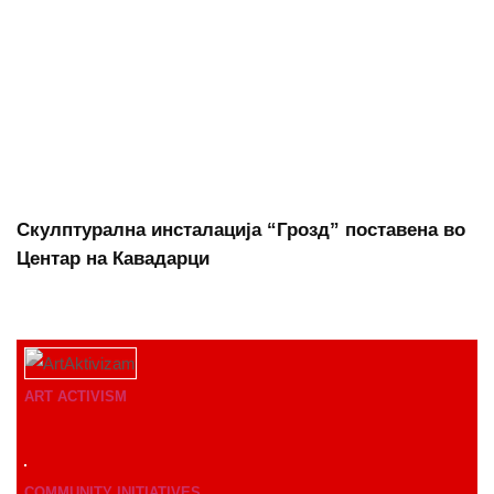
Скулптурална инсталација “Грозд” поставена во
Центар на Кавадарци
ART ACTIVISM
COMMUNITY INITIATIVES