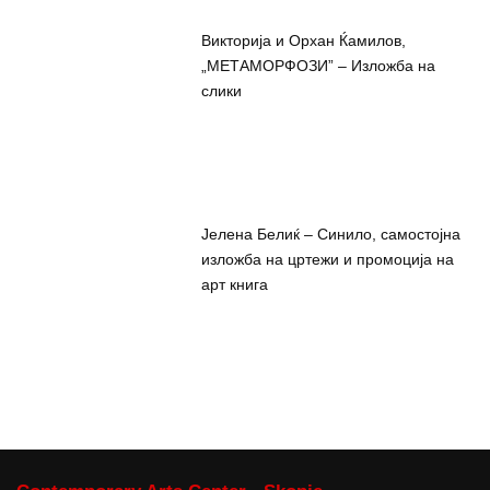
Викторија и Орхан Ќамилов,
„МЕТАМОРФОЗИ” – Изложба на
слики
Јелена Белиќ – Синило, самостојна
изложба на цртежи и промоција на
арт книга