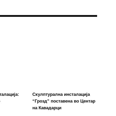
талација:
Скулптурална инсталација
о
“Грозд” поставена во Центар
на Кавадарци