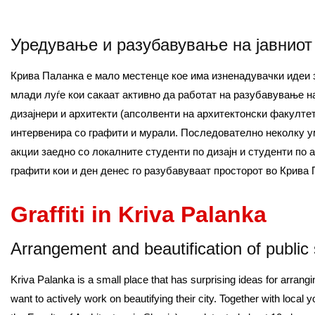
Уредување и разубавување на јавниот
Крива Паланка е мало местенце кое има изненадувачки идеи з
млади луѓе кои сакаат активно да работат на разубавување н
дизајнери и архитекти (апсолвенти на архитектонски факултет
интервенира со графити и мурали. Последователно неколку у
акции заедно со локалните студенти по дизајн и студенти по 
графити кои и ден денес го разубавуваат просторот во Крива 
Graffiti in Kriva Palanka
Arrangement and beautification of public
Kriva Palanka is a small place that has surprising ideas for arran
want to actively work on beautifying their city. Together with local