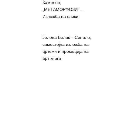
Ќамилов,
„МЕТАМОРФОЗИ” –
Изложба на слики
Јелена Белиќ – Синило,
самостојна изложба на
цртежи и промоција на
арт книга