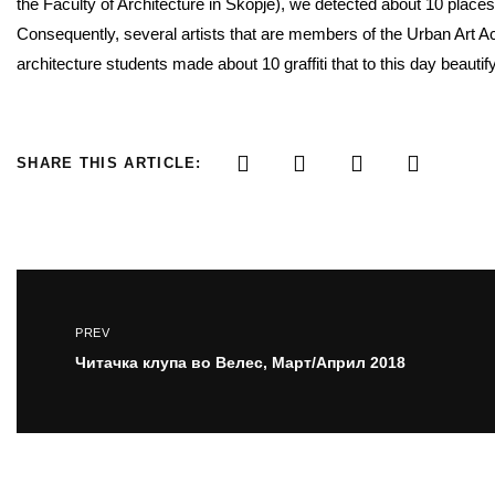
the Faculty of Architecture in Skopje), we detected about 10 places
Consequently, several artists that are members of the Urban Art Ac
architecture students made about 10 graffiti that to this day beauti
SHARE THIS ARTICLE:
PREV
Читачка клупа во Велес, Март/Април 2018