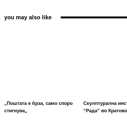
you may also like
„Поштата е брза, само споро
Скулптурална инс
стигнува„
“Рада” во Кратов