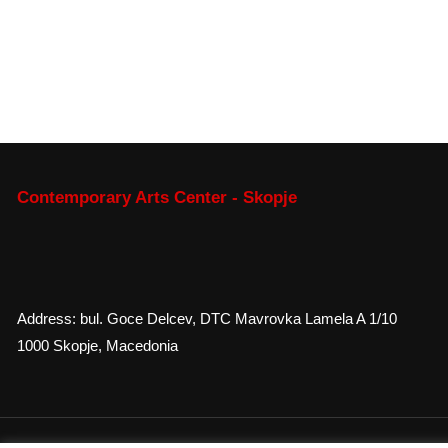
Contemporary Arts Center - Skopje
Address: bul. Goce Delcev, DTC Mavrovka Lamela A 1/10
1000 Skopje, Macedonia