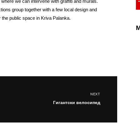
 where we can intervene with graffiti and murals.
tions group together with a few local design and
fy the public space in Kriva Palanka.
M
NEXT
Гигантски велосипед