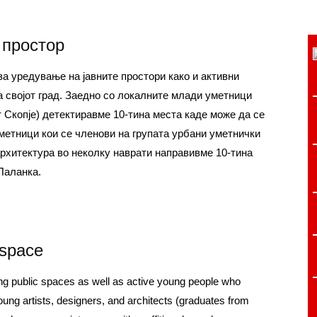
 простор
а уредување на јавните простори како и активни
а својот град. Заедно со локалните млади уметници
 Скопје) детектиравме 10-тина места каде може да се
метници кои се членови на групата урбани уметнички
архитектура во неколку наврати направивме 10-тина
Паланка.
 space
ging public spaces as well as active young people who
 young artists, designers, and architects (graduates from