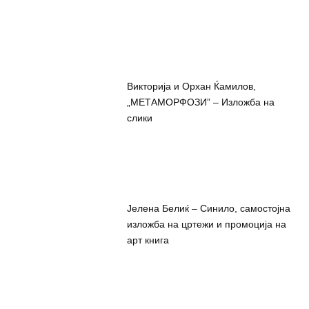
Викторија и Орхан Ќамилов,
„МЕТАМОРФОЗИ” – Изложба на
слики
Јелена Белиќ – Синило, самостојна
изложба на цртежи и промоција на
арт книга