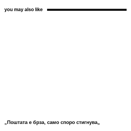
you may also like
„Поштата е брза, само споро стигнува„