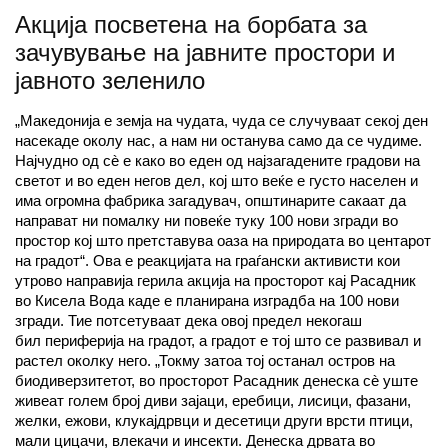
Акција посветена на борбата за
зачувување на јавнитe простори и
јавното зеленило
„Македонија е земја на чудата, чуда се случуваат секој ден
насекаде околу нас, а нам ни останува само да се чудиме.
Најчудно од сè е како во еден од најзагадените градови на
светот и во еден негов дел, кој што веќе е густо населен и
има огромна фабрика загадувач, општинарите сакаат да
направат ни помалку ни повеќе туку 100 нови згради во
простор кој што претставува оаза на природата во центарот
на градот“. Ова е реакцијата на граѓански активисти кои
утрово направија герила акција на просторот кај Расадник
во Кисела Вода каде е планирана изградба на 100 нови
згради. Тие потсетуваат дека овој предел некогаш
бил периферија на градот, а градот е тој што се развивал и
растел околку него. „Токму затоа тој останал остров на
биодиверзитетот, во просторот Расадник денеска сè уште
живеат голем број диви зајаци, еребици, лисици, фазани,
желки, ежови, клукајдрвци и десетици други врсти птици,
мали цицачи, влекачи и инсекти. Денеска дрвата во