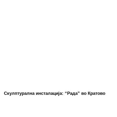
Скулптурална инсталација: “Рада” во Кратово