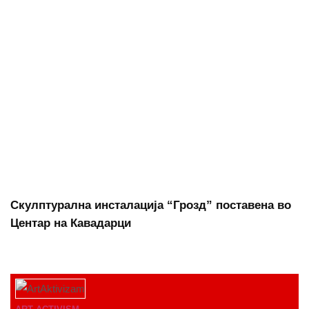
Скулптурална инсталација “Грозд” поставена во
Центар на Кавадарци