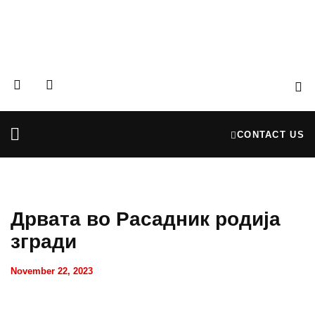
CONTACT US
Partners & Donors
Financial Reports
Дрвата во Расадник родија
згради
November 22, 2023