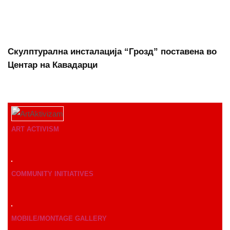
Скулптурална инсталација “Грозд” поставена во
Центар на Кавадарци
ART ACTIVISM
COMMUNITY INITIATIVES
MOBILE/MONTAGE GALLERY