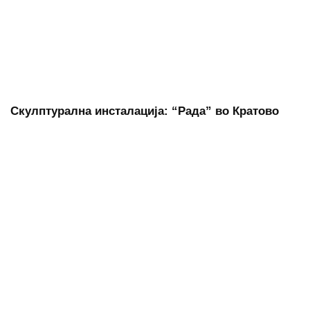
Скулптурална инсталација: “Рада” во Кратово