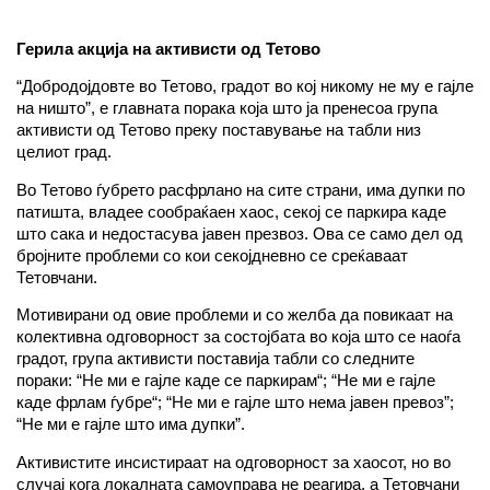
Герила акција на активисти од Тетово
“Добродојдовте во Тетово, градот во кој никому не му е гајле
на ништо”, е главната порака која што ја пренесоа група
активисти од Тетово преку поставување на табли низ
целиот град.
Во Тетово ѓубрето расфрлано на сите страни, има дупки по
патишта, владее сообраќаен хаос, секој се паркира каде
што сака и недостасува јавен презвоз. Ова се само дел од
бројните проблеми со кои секојдневно се среќаваат
Тетовчани.
Мотивирани од овие проблеми и со желба да повикаат на
колективна одговорност за состојбата во која што се наоѓа
градот, група активисти поставија табли со следните
пораки: “Не ми е гајле каде се паркирам“; “Не ми е гајле
каде фрлам ѓубре“; “Не ми е гајле што нема јавен превоз”;
“Не ми е гајле што има дупки”.
Активистите инсистираат на одговорност за хаосот, но во
случај кога локалната самоуправа не реагира, а Тетовчани