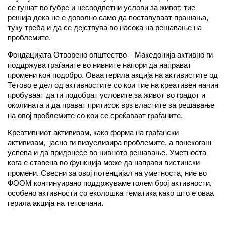
се гушат во ѓубре и несоодветни услови за живот, тие
решија дека не е доволно само да поставуваат прашања,
туку треба и да се дејствува во насока на решавање на
проблемите.
Фондацијата Отворено општество – Македонија активно ги
поддржува граѓаните во нивните напори да направат
промени кон подобро. Оваа герила акција на активистите од
Тетово е дел од активностите со кои тие на креативен начин
пробуваат да ги подобрат условите за живот во градот и
околината и да прават притисок врз властите за решавање
на овој проблемите со кои се среќаваат граѓаните.
Креативниот активизам, како форма на граѓански
активизам, јасно ги визуелизира проблемите, а понекогаш
успева и да придонесе во нивното решавање. Уметноста
кога е ставена во функција може да направи вистински
промени. Свесни за овој потенцијал на уметноста, ние во
ФООМ континуирано поддржуваме голем број активности,
особено активности со еколошка тематика како што е оваа
герила акција на тетовчани.