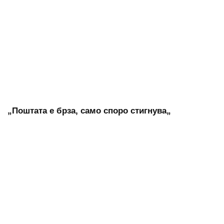
„Поштата е брза, само споро стигнува„