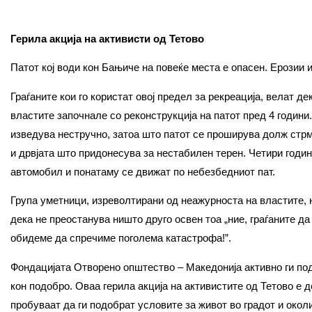
Герила акција на активисти од Тетово
Патот кој води кон Бањиче на повеќе места е опасен. Ерозии 
Граѓаните кои го користат овој предел за рекреација, велат д
властите започнале со реконструкција на патот пред 4 години
изведува нестручно, затоа што патот се проширува долж стрм
и дрвјата што придонесува за нестабилен терен. Четири години
автомобил и понатаму се движат по небезбедниот пат.
Група уметници, изреволтирани од неажурноста на властите, 
дека не преостанува ништо друго освен тоа „ние, граѓаните да
обидеме да спречиме поголема катастрофа!”.
Фондацијата Отворено општество – Македонија активно ги по
кон подобро. Оваа герила акција на активистите од Тетово е д
пробуваат да ги подобрат условите за живот во градот и окол