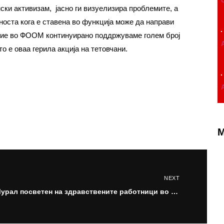
ски активизам, јасно ги визуелизира проблемите, а
оста кога е ставена во функција може да направи
, ние во ФООМ континуирано поддржуваме голем број
о е оваа герила акција на тетовчани.
M
NEXT
Мурал посветен на здравствените работници во Тетово