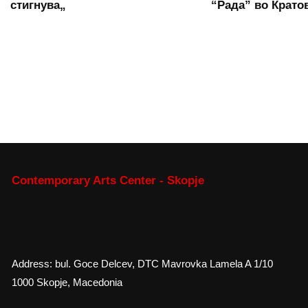
стигнува„
“Рада” во Крато
Contemporary Arts Center - Skopje
Address: bul. Goce Delcev, DTC Mavrovka Lamela A 1/10
1000 Skopje, Macedonia