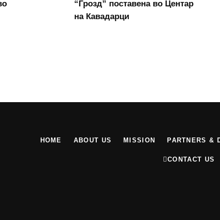
во
“Грозд” поставена во Центар
на Кавадарци
HOME
ABOUT US
MISSION
PARTNERS & 
CONTACT US