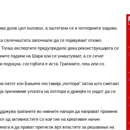
има долж цел коловоз, а оштетени се и потпорните ѕидови.
ека свлечиштата започнале да се појавуваат откако
. Тогаш експертите предупредиле дека реконструкцијата се
ните падини на Шара кои се уништуваат, а се сечат
 подоцна, состојбата е иста. Граѓаните, пеш или со
на патот кон Бањиче поставија „потпора“ затоа што сметаат
 ја преземеме улогата на потпора и држејќи го ѕидот да се
ддржува граѓаните во нивните напори да направат промени
ел од активностите со кои тие на креативен начин
ината и да прават притисок врз властите за решавање на