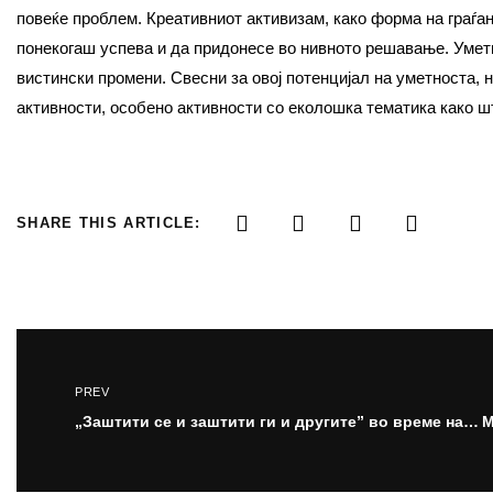
повеќе проблем. Креативниот активизам, како форма на граѓан
понекогаш успева и да придонесе во нивното решавање. Уметн
вистински промени. Свесни за овој потенцијал на уметноста
активности, особено активности со еколошка тематика како шт
SHARE THIS ARTICLE:
PREV
„Заштити се и заштити ги и другите” во време на КОВИД-19Уметничка акција на Мултикултура