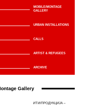
MOBILE/MONTAGE
GALLERY
URBAN INSTALLATIONS
CALLS
ARTIST & REFUGEES
ARCHIVE
ontage Gallery
ИТИ/ПРОДУКЦИЈА –