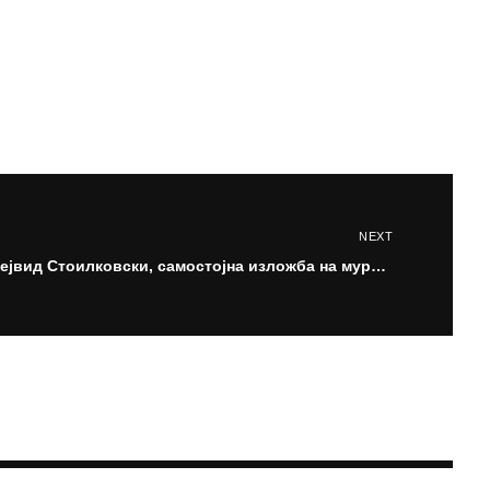
NEXT
Дејвид Стоилковски, самостојна изложба на мурали Акрилен Јубилеј