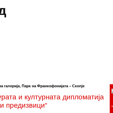
д
на галерија, Парк на Франкофонијата – Скопје
урата и културната дипломатија
 и предизвици“