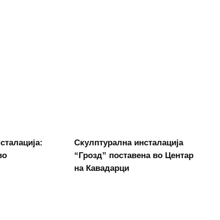
сталација:
Скулптурална инсталација
во
“Грозд” поставена во Центар
на Кавадарци