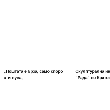
„Поштата е брза, само споро
Скулптурална ин
стигнува„
“Рада” во Крато