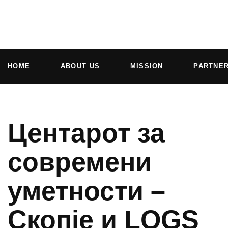
HOME
ABOUT US
MISSION
PARTNE
Центарот за
современи
уметности –
Скопје и LOGS