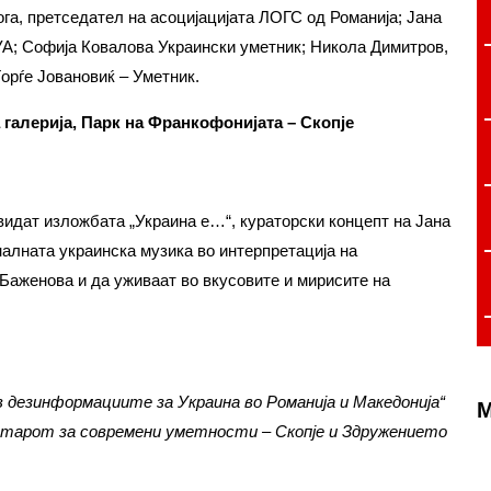
га, претседател на асоцијацијата ЛОГС од Романија; Јана
 УА; Софија Ковалова Украински уметник; Никола Димитров,
орѓе Јовановиќ – Уметник.
 галерија, Парк на Франкофонијата – Скопје
 видат изложбата „Украина e…“, кураторски концепт на Јана
налната украинска музика во интерпретација на
 Баженова и да уживаат во вкусовите и мирисите на
 дезинформациите за Украина во Романија и Македонија“
M
нтарот за современи уметности – Скопје и Здружението