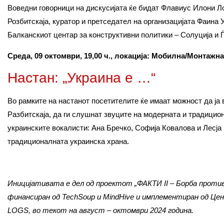
Воведни говорници на дискусијата ќе бидат Флавиус Илони Ло
Розбитскаја, куратор и претседател на организацијата Фаина
Балканскиот центар за конструктивни политики – Солуција и Ѓ
Среда,
0
9 октомври, 19,00 ч., локација: Мобилна/Монтажна
Настан: „Украина e …“
Во рамките на настанот посетителите ќе имаат можност да ја
Разбитскаја, да ги слушнат звуците на модерната и традицио
украинските вокалисти: Ана Бречко, Софија Ковалова и Лесја
традиционалната украинска храна.
Иницијативата е дел од проектот „ФАКТИ II – Борба против
финансиран од TechSoup и MindHive и имплементиран од Це
LOGS, во текот на август – октомври 2024 година.