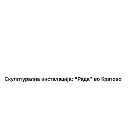
Скулптурална инсталација: “Рада” во Кратово