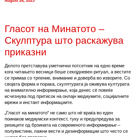
August 26, 2025
Гласот на Минатото –
Скулптура што раскажува
приказни
Делото претставува уметнички потсетник на едно време
кога читањето весници беше секојдневен ритуал, а вестите
се примаа со трпение, внимание и доверба во изворите. Со
својата форма и порака, скулптурата ја оживува културата
на внимателно информирање, која денес сè повеќе
исчезнува под притисок на онлајн медиумите, социјалните
мрежи и инстант информациите.
„Гласот на минатото“ не само што нè враќа во еден
поинаков медиумски контекст, туку и предупредува за
ризиците од брзината на современото информирање –
полувистини, лажни вести и дезинформации што често се