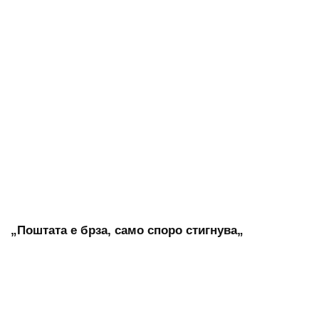
„Поштата е брза, само споро стигнува„