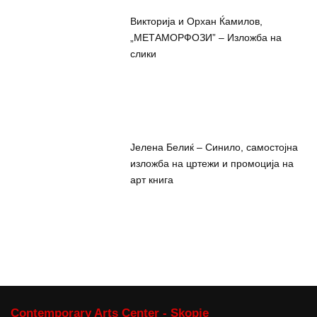
Викторија и Орхан Ќамилов,
„МЕТАМОРФОЗИ” – Изложба на
слики
Јелена Белиќ – Синило, самостојна
изложба на цртежи и промоција на
арт книга
Contemporary Arts Center - Skopje