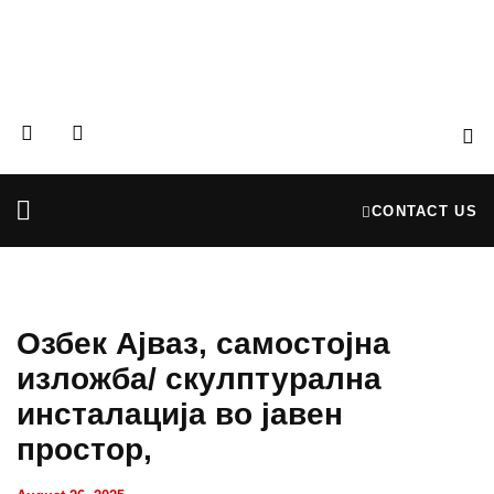
CONTACT US
Partners & Donors
Financial Reports
Озбек Ајваз, самостојна
изложба/ скулптурална
инсталација во јавен
простор,