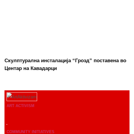
Скулптурална инсталација “Грозд” поставена во
Центар на Кавадарци
ART ACTIVISM
COMMUNITY INITIATIVES