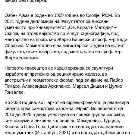
шират без проверка.
Озбек Ајваз е роден во 1999 година во Скопје, РСМ. Во
2021 година дипломира на Факултетот за ликовни
уметности при Универзитетот „Св. Кирил и Методиј“ –
Скопје, на отсек вајарство со модул сценографија, под
менторство на проф. м-р Жарко Башески и проф. м-р Беди
Ибрахим. Моментално е на магистерски студии на истиот
факултет, отсек вајарство, под менторство на проф. м-р
Жарко Башески.
Неговото творештво се карактеризира со скулптури
изработени претежно од рециклирано железо, во
апстрактни и геометриски форми, под влијание на Пабло
Пикасо, Александар Архипенко, Марсел Дишан и Џулио
Гонзалес.
Во 2023 година, во Паркот на франкофонијата, ја реализира
својата прва самостојна изложба „Мрак“. Во периодот од
2019 до 2025 година учествува на повеќе групни изложби,
симпозиуми и ликовни колонии во Македонија, Турција,
Косово и Црна Гора. Добитник е на наградата за надежен
млад уметник (Истанбул, 2021) и на наградата „Шампион на