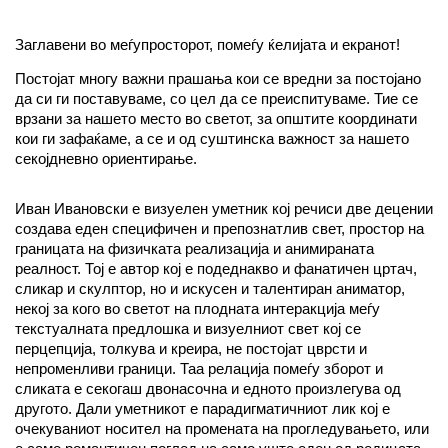
Заглавени во меѓупросторот, помеѓу ќелијата и екранот!
Постојат многу важни прашања кои се вредни за постојано
да си ги поставуваме, со цел да се преиспитуваме. Тие се
врзани за нашето место во светот, за општите координати
кои ги зафаќаме, а се и од суштинска важност за нашето
секојдневно ориентирање.
Иван Ивановски е визуелен уметник кој речиси две децении
создава еден специфичен и препознатлив свет, простор на
границата на физичката реализација и анимираната
реалност. Тој е автор кој е подеднакво и фанатичен цртач,
сликар и скулптор, но и искусен и талентиран аниматор,
некој за кого во светот на плодната интеракција меѓу
текстуалната предлошка и визуелниот свет кој се
перцепција, толкува и креира, не постојат цврсти и
непроменливи граници. Таа релација помеѓу зборот и
сликата е секогаш двонасочна и едното произлегува од
другото. Дали уметникот е парадигматичниот лик кој е
очекуваниот носител на промената на прогледувањето, или