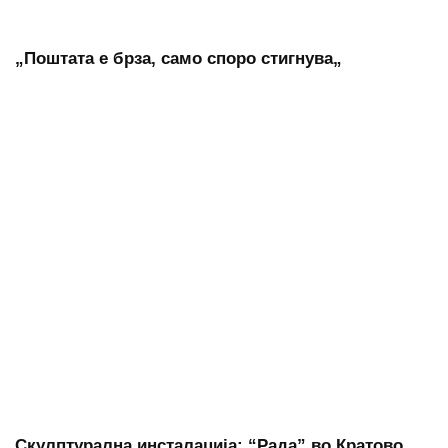
„Поштата е брза, само споро стигнува„
Скулптурална инсталација: “Рада” во Кратово