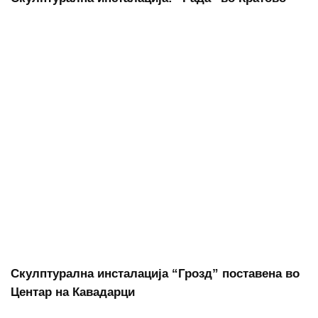
Скулптурална инсталација “Грозд” поставена во
Центар на Кавадарци