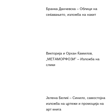
Бранка Данчевска – Облици на
сеќавањето, изложба на накит
Викторија и Орхан Ќамилов,
„МЕТАМОРФОЗИ” – Изложба на
слики
Јелена Белиќ – Синило, самостојна
изложба на цртежи и промоција на
арт книга