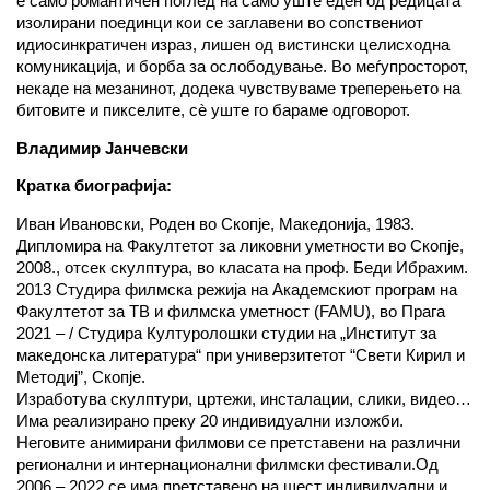
е само романтичен поглед на само уште еден од редицата
изолирани поединци кои се заглавени во сопствениот
идиосинкратичен израз, лишен од вистински целисходна
комуникација, и борба за ослободување. Во меѓупросторот,
некаде на мезанинот, додека чувствуваме треперењето на
битовите и пикселите, сѐ уште го бараме одговорот.
Владимир Јанчевски
Кратка биографија:
Иван Ивановски, Роден во Скопје, Македонија, 1983.
Дипломира на Факултетот за ликовни уметности во Скопје,
2008., отсек скулптура, во класата на проф. Беди Ибрахим.
2013 Студира филмска режија на Академскиот програм на
Факултетот за ТВ и филмскa уметност (FAMU), во Прага
2021 – / Студира Културолошки студии на „Институт за
македонска литература“ при универзитетот “Свети Кирил и
Методиј”, Скопје.
Изработува скулптури, цртежи, инсталации, слики, видео…
Има реализирано преку 20 индивидуални изложби.
Неговите анимирани филмови се претставени на различни
регионални и интернационални филмски фестивали.Од
2006 – 2022 се има претставено на шест индивидуални и