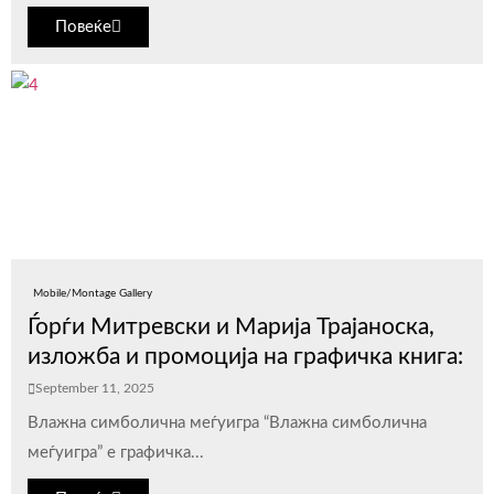
Повеќе
Mobile/Montage Gallery
Ѓорѓи Митревски и Марија Трајаноска,
изложба и промоција на графичка книга:
September 11, 2025
Влажна симболична меѓуигра “Влажна симболична
меѓуигра” е графичка...