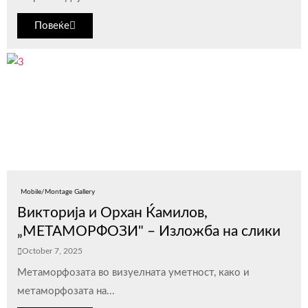
Повеќе
Mobile/Montage Gallery
Викторија и Орхан Ќамилов,
„МЕТАМОРФОЗИ" – Изложба на слики
October 7, 2025
Метаморфозата во визуелната уметнoст, како и
метаморфозата на...