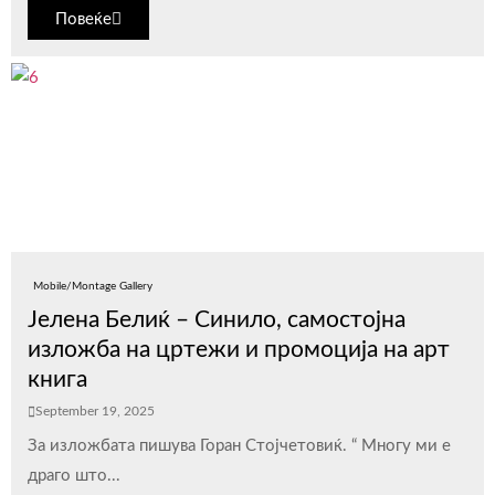
Повеќе
Mobile/Montage Gallery
Јелена Белиќ – Синило, самостојна
изложба на цртежи и промоција на арт
книга
September 19, 2025
За изложбата пишува Горан Стојчетовиќ. “ Многу ми е
драго што...