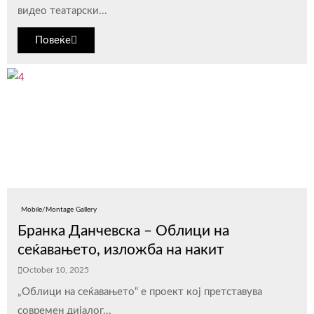
видео театарски...
Повеќе
Mobile/Montage Gallery
Бранка Данчевска – Облици на
сеќавањето, изложба на накит
October 10, 2025
„Облици на сеќавањето“ е проект кој претставува
современ дијалог...