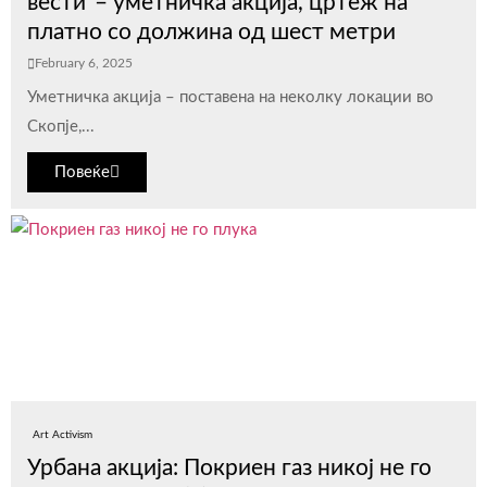
вести“– уметничка акција, цртеж на
платно со должина од шест метри
February 6, 2025
Уметничка акција – поставена на неколку локации во
Скопје,...
Повеќе
Art Activism
Урбана акција: Покриен газ никој не го