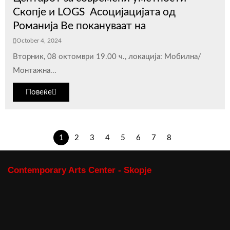
Скопје и LOGS Асоцијацијата од
Романија Ве покануваат на
October 4, 2024
Вторник, 08 октомври 19.00 ч., локација: Мобилна/
Монтажна...
Повеќе
1
2
3
4
5
6
7
8
Contemporary Arts Center - Skopje