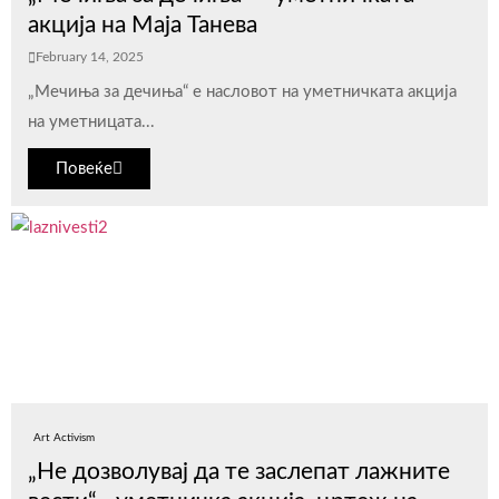
акција на Маја Танева
February 14, 2025
„Мечиња за дечиња“ е насловот на уметничката акција
на уметницата...
Повеќе
Art Activism
„Не дозволувај да те заслепат лажните