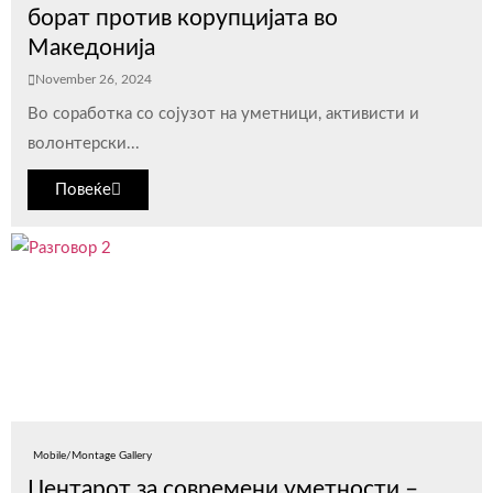
борат против корупцијата во
Македонија
November 26, 2024
Во соработка со сојузот на уметници, активисти и
волонтерски...
Повеќе
Mobile/Montage Gallery
Центарот за современи уметности –