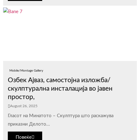
Mobile/Montage Gallery
Озбек Ајваз, самостојна изложба/
скулптурална инсталација во јавен
простор,
August 26, 2025
Гласот на Минатото – Скулптура што раскажува
приказни Делото...
Повеќе