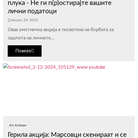
плука - Не ги п(р)остирајте вашите
лични податоци
January 29, 2025
Оваа уметничка акција е посветена на борбата за
заштита на личните...
Повеќе
Art Activism
Герила акција: Марсовци скенираат и се