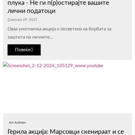
плука - Не ги п(р)остирајте вашите
лични податоци
January 29, 2025
Оваа уметничка акција е посветена на борбата за
заштита на личните...
Повеќе
Art Activism
Герила акција: Марсовци скенираат и се