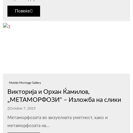
Повеќе
Mobile/Montage Gallery
Викторија и Орхан Ќамилов,
„МЕТАМОРФОЗИ" – Изложба на слики
October 7, 2025
Метаморфозата во визуелната уметнoст, како и
метаморфозата на...