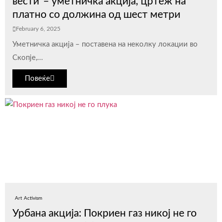
вести“– уметничка акција, цртеж на
платно со должина од шест метри
February 6, 2025
Уметничка акција – поставена на неколку локации во
Скопје,...
Повеќе
Art Activism
Урбана акција: Покриен газ никој не го