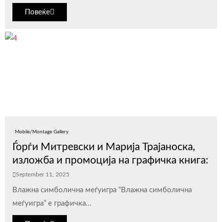
Повеќе
Mobile/Montage Gallery
Ѓорѓи Митревски и Марија Трајаноска,
изложба и промоција на графичка книга:
September 11, 2025
Влажна симболична меѓуигра “Влажна симболична
меѓуигра” е графичка...