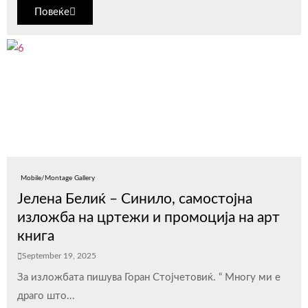
Повеќе
Mobile/Montage Gallery
Јелена Белиќ – Синило, самостојна
изложба на цртежи и промоција на арт
книга
September 19, 2025
За изложбата пишува Горан Стојчетовиќ. “ Многу ми е
драго што...