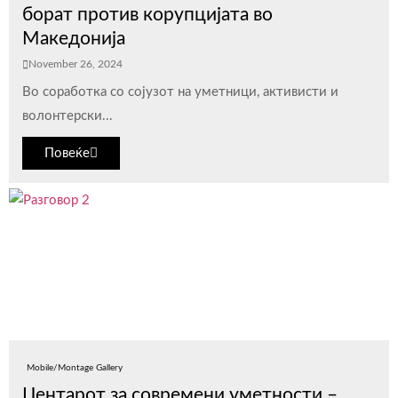
борат против корупцијата во
Македонија
November 26, 2024
Во соработка со сојузот на уметници, активисти и
волонтерски...
Повеќе
Mobile/Montage Gallery
Центарот за современи уметности –