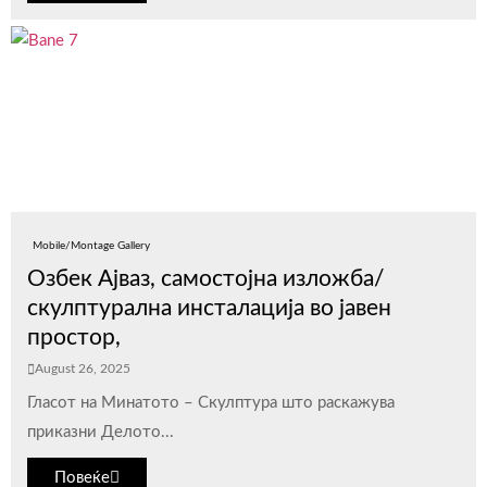
Mobile/Montage Gallery
Озбек Ајваз, самостојна изложба/
скулптурална инсталација во јавен
простор,
August 26, 2025
Гласот на Минатото – Скулптура што раскажува
приказни Делото...
Повеќе