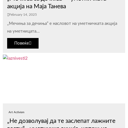
акција на Маја Танева
February 14, 2025
„Мечиња за дечиња“ е насловот на уметничката акција
на уметницата...
Повеќе
Art Activism
„Не дозволувај да те заслепат лажните