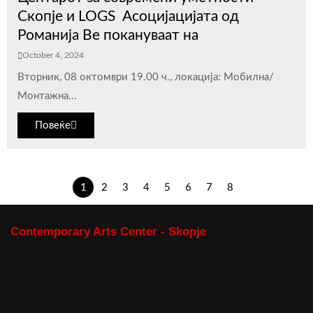
Скопје и LOGS Асоцијацијата од
Романија Ве покануваат на
October 4, 2024
Вторник, 08 октомври 19.00 ч., локација: Мобилна/
Монтажна...
Повеќе
1
2
3
4
5
6
7
8
Contemporary Arts Center - Skopje