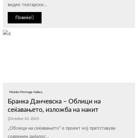
видео театарски...
Повеќе
Mobile/Montage Gallery
Бранка Данчевска – Облици на
сеќавањето, изложба на накит
October 10, 2025
„Облици на сеќавањето“ е проект кој претставува
современ дијалог...