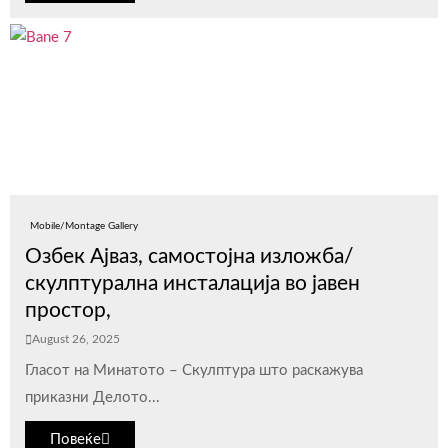
Mobile/Montage Gallery
Озбек Ајваз, самостојна изложба/
скулптурална инсталација во јавен
простор,
August 26, 2025
Гласот на Минатото – Скулптура што раскажува
приказни Делото...
Повеќе