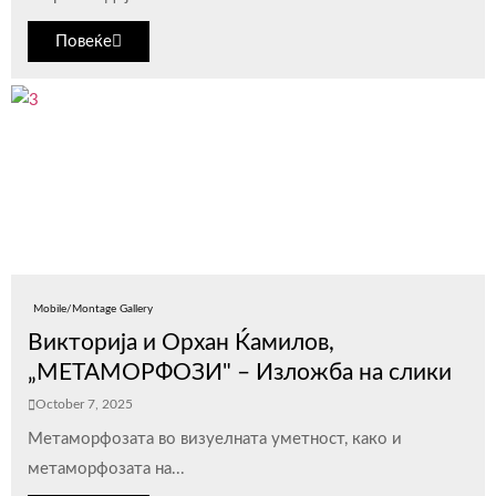
Повеќе
Mobile/Montage Gallery
Викторија и Орхан Ќамилов,
„МЕТАМОРФОЗИ" – Изложба на слики
October 7, 2025
Метаморфозата во визуелната уметнoст, како и
метаморфозата на...