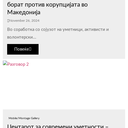
борат против корупцијата во
Македонија
November 26, 2024
Во соработка со сојузот на уметници, активисти и
волонтерски...
Повеќе
Mobile/Montage Gallery
Центарот за современи уметности –