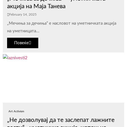
акција на Маја Танева
February 14, 2025
„Мечиња за дечиња“ е насловот на уметничката акција
на уметницата...
Повеќе
Art Activism
„Не дозволувај да те заслепат лажните