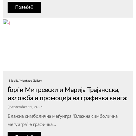
Повеќе
Mobile/Montage Gallery
Ѓорѓи Митревски и Марија Трајаноска,
изложба и промоција на графичка книга:
September 11, 2025
Влажна симболична меѓуигра “Влажна симболична
меѓуигра” е графичка...