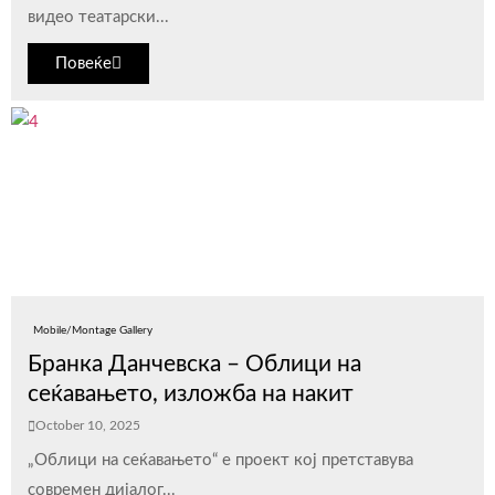
видео театарски...
Повеќе
Mobile/Montage Gallery
Бранка Данчевска – Облици на
сеќавањето, изложба на накит
October 10, 2025
„Облици на сеќавањето“ е проект кој претставува
современ дијалог...