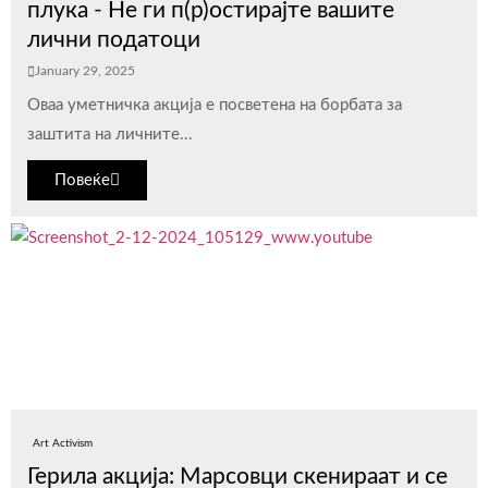
плука - Не ги п(р)остирајте вашите
лични податоци
January 29, 2025
Оваа уметничка акција е посветена на борбата за
заштита на личните...
Повеќе
Art Activism
Герила акција: Марсовци скенираат и се