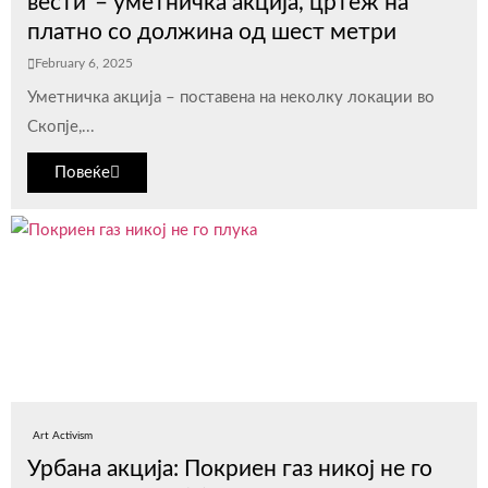
вести“– уметничка акција, цртеж на
платно со должина од шест метри
February 6, 2025
Уметничка акција – поставена на неколку локации во
Скопје,...
Повеќе
Art Activism
Урбана акција: Покриен газ никој не го