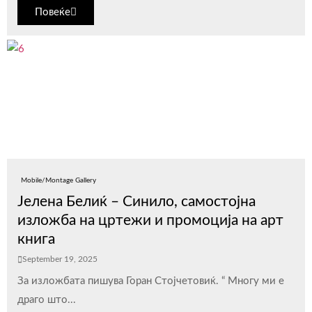
Повеќе
Mobile/Montage Gallery
Јелена Белиќ – Синило, самостојна
изложба на цртежи и промоција на арт
книга
September 19, 2025
За изложбата пишува Горан Стојчетовиќ. “ Многу ми е
драго што...