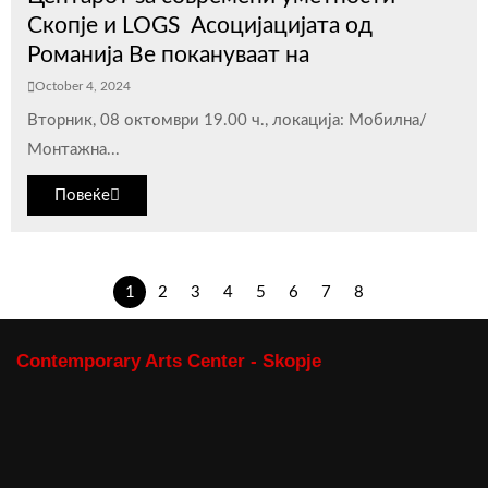
Скопје и LOGS Асоцијацијата од
Романија Ве покануваат на
October 4, 2024
Вторник, 08 октомври 19.00 ч., локација: Мобилна/
Монтажна...
Повеќе
1
2
3
4
5
6
7
8
Contemporary Arts Center - Skopje