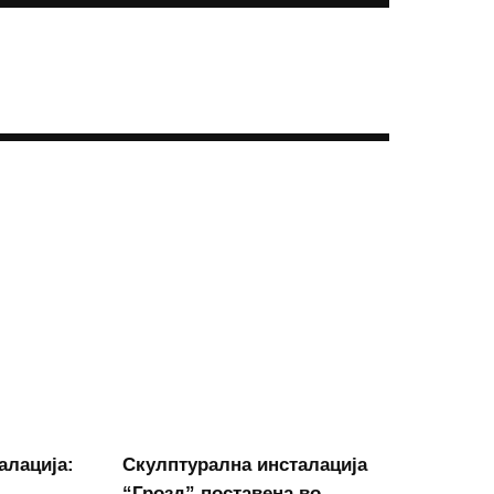
алација:
Скулптурална инсталација
“Грозд” поставена во