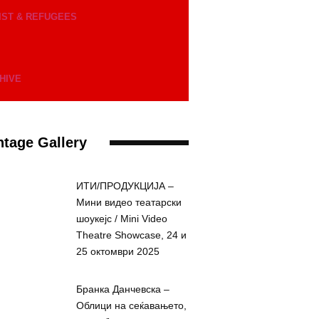
IST & REFUGEES
HIVE
tage Gallery
ИТИ/ПРОДУКЦИЈА –
Мини видео театарски
шоукејс / Mini Video
Theatre Showcase, 24 и
25 октомври 2025
Бранка Данчевска –
Облици на сеќавањето,