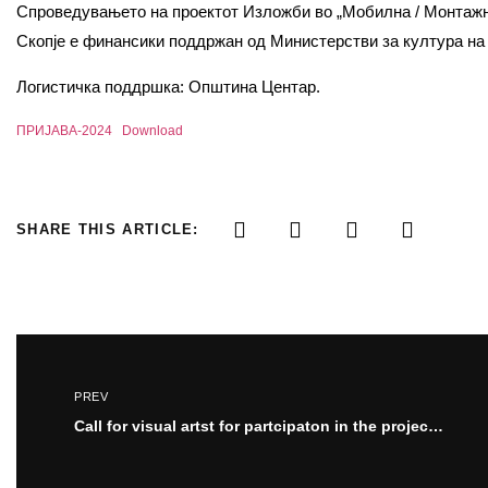
Спроведувањето на проектот Изложби во „Мобилна / Mонтажна
Скопје е финансики поддржан од Министерстви за култура н
Логистичка поддршка: Општина Центар.
ПРИЈАВА-2024
Download
SHARE THIS ARTICLE:
PREV
Call for visual artst for partcipaton in the project and exhibiton “Artsts and Refugees”