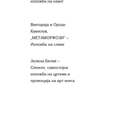
изложба на накит
Викторија и Орхан
Ќамилов,
„МЕТАМОРФОЗИ” –
Изложба на слики
Јелена Белиќ –
Синило, самостојна
изложба на цртежи и
промоција на арт книга