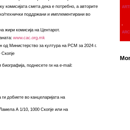
у комисијата смета дека е потребно, а авторите
ART
чко/технички поддржани и имплементирани во
на жири комисија на Центарот.
ARC
раната:
www.cac.org.mk
 од Министерство за култура на РСМ за 2024 г.
 Скопје
Mon
биографија, поднесете ги на e-mail:
ги добиете во канцеларијата на
Ламела А 1/10, 1000 Скопје или на