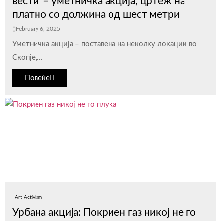
вести“– уметничка акција, цртеж на
платно со должина од шест метри
February 6, 2025
Уметничка акција – поставена на неколку локации во
Скопје,...
Повеќе
Art Activism
Урбана акција: Покриен газ никој не го