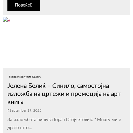
Повеќе
Mobile/Montage Gallery
Јелена Белиќ – Синило, самостојна
изложба на цртежи и промоција на арт
книга
September 19, 2025
За изложбата пишува Горан Стојчетовиќ. “ Многу ми е
драго што...