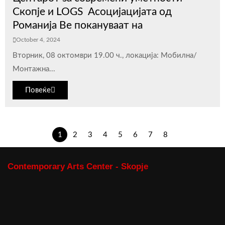
Скопје и LOGS Асоцијацијата од
Романија Ве покануваат на
October 4, 2024
Вторник, 08 октомври 19.00 ч., локација: Мобилна/
Монтажна...
Повеќе
1
2
3
4
5
6
7
8
Contemporary Arts Center - Skopje