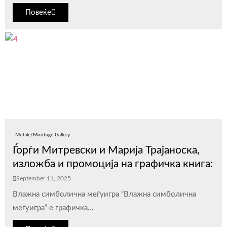
Повеќе
Mobile/Montage Gallery
Ѓорѓи Митревски и Марија Трајаноска,
изложба и промоција на графичка книга:
September 11, 2025
Влажна симболична меѓуигра “Влажна симболична
меѓуигра” е графичка...