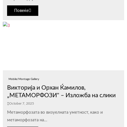
Повеќе
Mobile/Montage Gallery
Викторија и Орхан Ќамилов,
„МЕТАМОРФОЗИ" – Изложба на слики
October 7, 2025
Метаморфозата во визуелната уметнoст, како и
метаморфозата на...