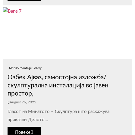
Mobile/Montage Gallery
Озбек Ајваз, самостојна изложба/
скулптурална инсталација во јавен
простор,
August 26, 2025
Гласот на Минатото – Скулптура што раскажува
приказни Делото...
Повеќе