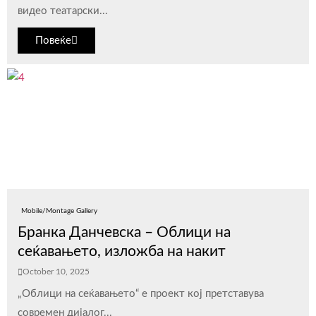
видео театарски...
Повеќе
Mobile/Montage Gallery
Бранка Данчевска – Облици на
сеќавањето, изложба на накит
October 10, 2025
„Облици на сеќавањето“ е проект кој претставува
современ дијалог...