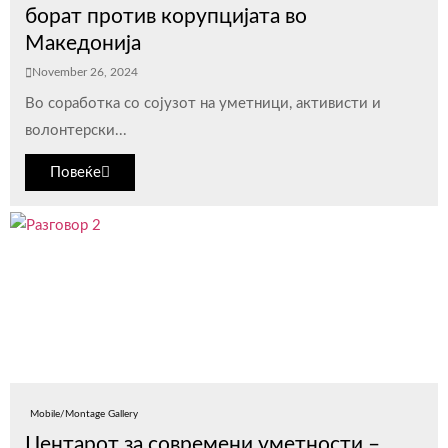
борат против корупцијата во
Македонија
November 26, 2024
Во соработка со сојузот на уметници, активисти и
волонтерски...
Повеќе
Mobile/Montage Gallery
Центарот за современи уметности –