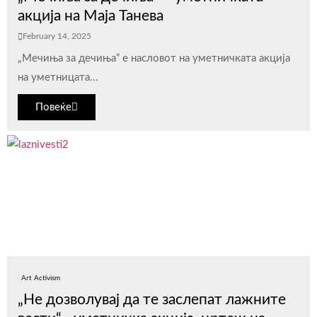
акција на Маја Танева
February 14, 2025
„Мечиња за дечиња“ е насловот на уметничката акција
на уметницата...
Повеќе
Art Activism
„Не дозволувај да те заслепат лажните