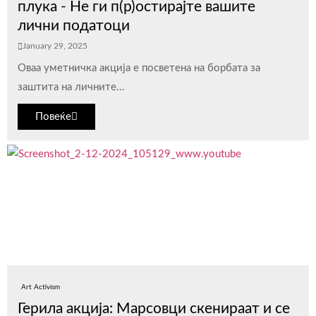
плука - Не ги п(р)остирајте вашите
лични податоци
January 29, 2025
Оваа уметничка акција е посветена на борбата за
заштита на личните...
Повеќе
Art Activism
Герила акција: Марсовци скенираат и се