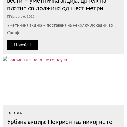
вести“– уметничка акција, цртеж на
платно со должина од шест метри
February 6, 2025
Уметничка акција – поставена на неколку локации во
Скопје,...
Повеќе
Art Activism
Урбана акција: Покриен газ никој не го