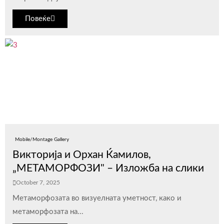
Повеќе
Mobile/Montage Gallery
Викторија и Орхан Ќамилов,
„МЕТАМОРФОЗИ" – Изложба на слики
October 7, 2025
Метаморфозата во визуелната уметнoст, како и
метаморфозата на...