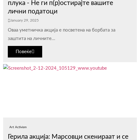
плука - Не ги п(р)остирајте вашите
лични податоци
January 29, 2025
Оваа уметничка акција е посветена на борбата за
заштита на личните...
Повеќе
Art Activism
Герила акција: Марсовци скенираат и се