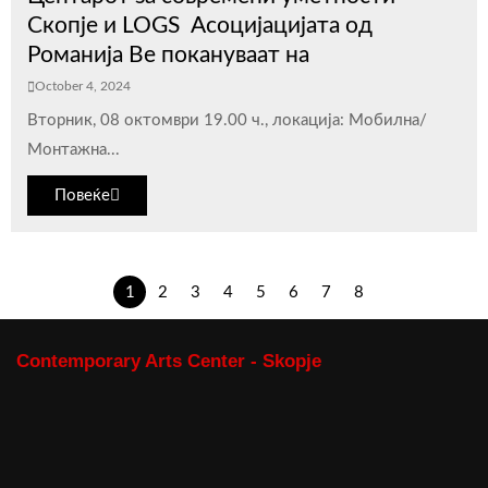
Скопје и LOGS Асоцијацијата од
Романија Ве покануваат на
October 4, 2024
Вторник, 08 октомври 19.00 ч., локација: Мобилна/
Монтажна...
Повеќе
1
2
3
4
5
6
7
8
Contemporary Arts Center - Skopje