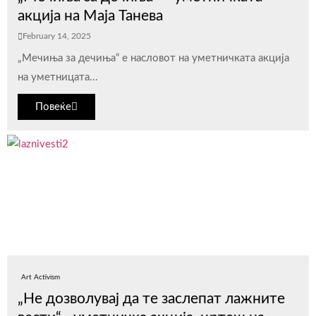
акција на Маја Танева
February 14, 2025
„Мечиња за дечиња“ е насловот на уметничката акција
на уметницата...
Повеќе
Art Activism
„Не дозволувај да те заслепат лажните