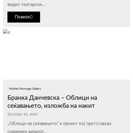
видео театарски...
Повеќе
Mobile/Montage Gallery
Бранка Данчевска – Облици на
сеќавањето, изложба на накит
October 10, 2025
„Облици на сеќавањето“ е проект кој претставува
современ дијалог...