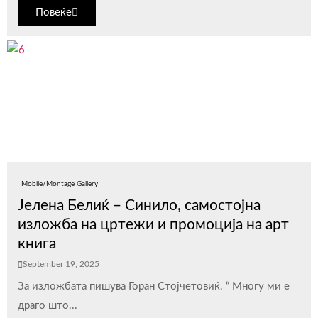
Повеќе
Mobile/Montage Gallery
Јелена Белиќ – Синило, самостојна
изложба на цртежи и промоција на арт
книга
September 19, 2025
За изложбата пишува Горан Стојчетовиќ. “ Многу ми е
драго што...