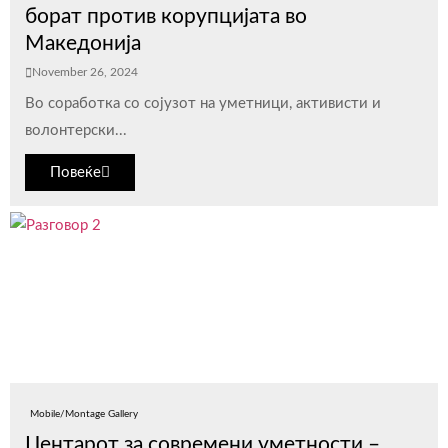
борат против корупцијата во
Македонија
November 26, 2024
Во соработка со сојузот на уметници, активисти и
волонтерски...
Повеќе
Mobile/Montage Gallery
Центарот за современи уметности –