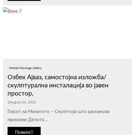
Mobile/Montage Gallery
Озбек Ајваз, самостојна изложба/
скулптурална инсталација во јавен
простор,
August 26, 2025
Гласот на Минатото – Скулптура што раскажува
приказни Делото...
Повеќе