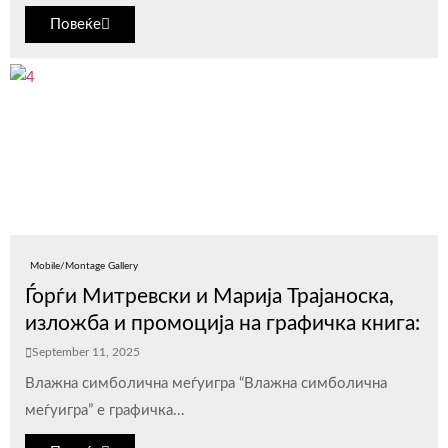
Повеќе
Mobile/Montage Gallery
Ѓорѓи Митревски и Марија Трајаноска,
изложба и промоција на графичка книга:
September 11, 2025
Влажна симболична меѓуигра “Влажна симболична
меѓуигра” е графичка...