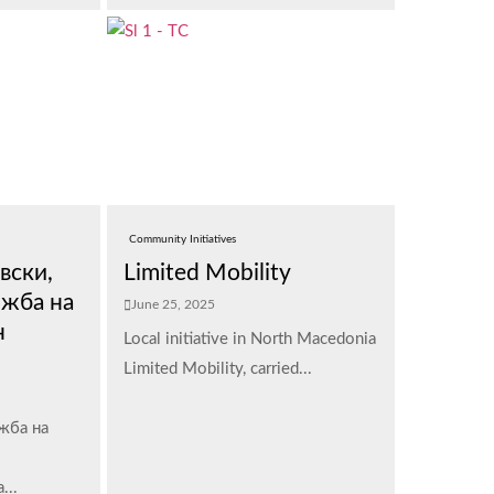
Community Initiatives
вски,
Limited Mobility
ожба на
June 25, 2025
н
Local initiative in North Macedonia
Limited Mobility, carried...
жба на
..