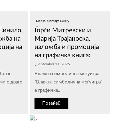
Mobile/Montage Gallery
 Синило,
Ѓорѓи Митревски и
ожба на
Марија Трајаноска,
ција на
изложба и промоција
на графичка книга:
September 11, 2025
Горан
Влажна симболична меѓуигра
ми е драго
“Влажна симболична меѓуигра”
е графичка...
Повеќе