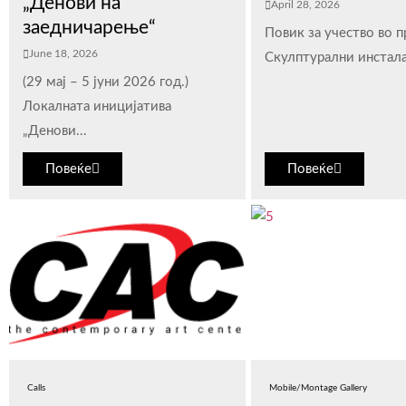
„Денови на
April 28, 2026
заедничарење“
Повик за учество во 
June 18, 2026
Скулптурални инстала
(29 мај – 5 јуни 2026 год.)
Локалната иницијатива
„Денови...
Повеќе
Повеќе
Calls
Mobile/Montage Gallery