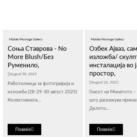
Mobile/Montage Gallery
Mobile/Montage Gallery
Соња Ставрова - No
Озбек Ајваз, са
More Blush/Без
изложба/ скулп
Руменило,
инсталација во 
простор,
August 30, 2025
August 26, 2025
Работилница за фотографија и
изложба (28-29-30 август 2025)
Гласот на Минатото –
Колективната...
што раскажува прика
Делото...
Повеќе
Повеќе