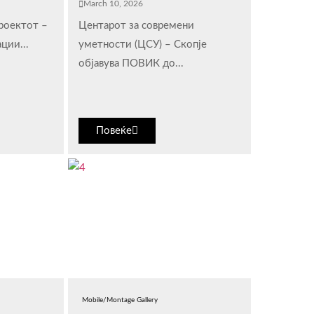
March 10, 2026
проектот –
Центарот за современи
ции...
уметности (ЦСУ) – Скопје
објавува ПОВИК до...
Повеќе
Mobile/Montage Gallery