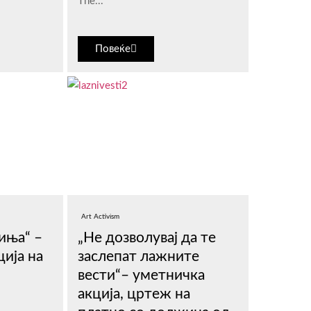
The...
Повеќе
Art Activism
иња“ –
„Не дозволувај да те
ција на
заслепат лажните
вести“– уметничка
акција, цртеж на