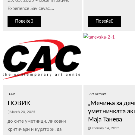
25. 05. 2025 – Local initiative:
Experience Savićevac,...
Повеќе
Повеќе
Calls
Art Activism
ПОВИК
„Мечиња за деч
уметничката ак
March 20, 2025
Маја Танева
до сите уметници, ликовни
February 14, 2025
критичари и куратори, да