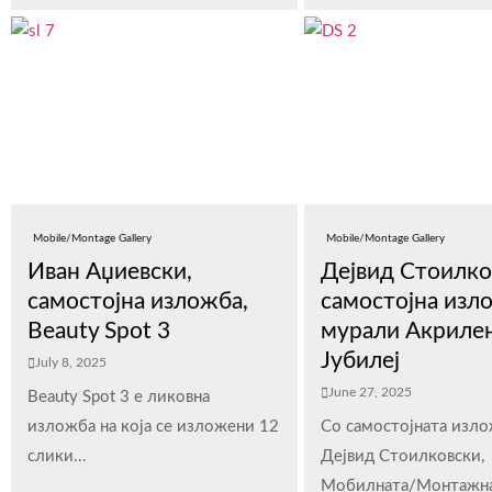
Mobile/Montage Gallery
Mobile/Montage Gallery
Иван Аџиевски,
Дејвид Стоилко
самостојна изложба,
самостојна изл
Beauty Spot 3
мурали Акриле
Јубилеј
July 8, 2025
June 27, 2025
Beauty Spot 3 е ликовна
изложба на која се изложени 12
Со самостојната изло
слики...
Дејвид Стоилковски,
Мобилната/Монтажна.