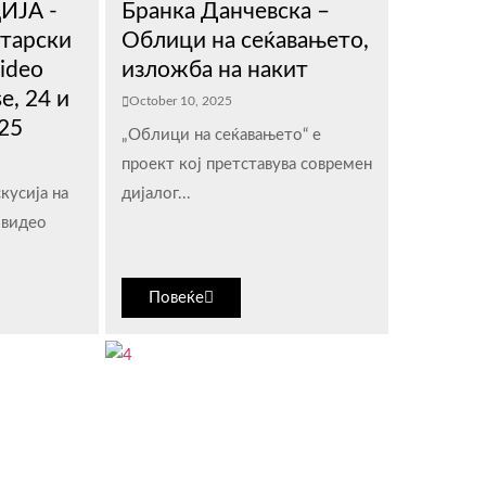
ИЈА -
Бранка Данчевска –
тарски
Облици на сеќавањето,
Video
изложба на накит
e, 24 и
October 10, 2025
25
„Облици на сеќавањето“ е
проект кој претставува современ
кусија на
дијалог...
 видео
Повеќе