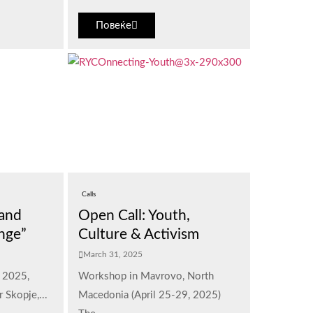
Повеќе
Calls
 and
Open Call: Youth,
nge”
Culture & Activism
March 31, 2025
l 2025,
Workshop in Mavrovo, North
 Skopje,...
Macedonia (April 25-29, 2025)