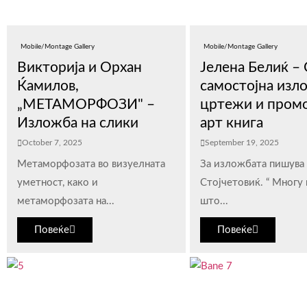
Mobile/Montage Gallery
Mobile/Montage Gallery
Викторија и Орхан
Јелена Белиќ –
Ќамилов,
самостојна изл
„МЕТАМОРФОЗИ" –
цртежи и промо
Изложба на слики
арт книга
October 7, 2025
September 19, 2025
Метаморфозата во визуелната
За изложбата пишува 
уметнoст, како и
Стојчетовиќ. “ Многу 
метаморфозата на...
што...
Повеќе
Повеќе