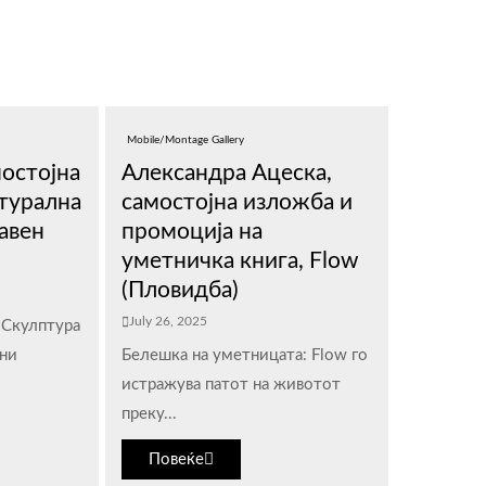
Mobile/Montage Gallery
мостојна
Александра Ацеска,
турална
самостојна изложба и
јавен
промоција на
уметничка книга, Flow
(Пловидба)
July 26, 2025
 Скулптура
зни
Белешка на уметницата: Flow го
истражува патот на животот
преку...
Повеќе