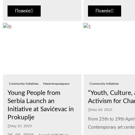
Повеќе
Повеќе
Community Initiatives
Некатегоризирано
Community Initiatives
Young People from
“Youth, Culture,
Serbia Launch an
Activism for Cha
Initiative at Savićevac in
May 20, 2025
Prokuplje
From 25th to 29th Apri
May 25, 2025
Contemporary art center