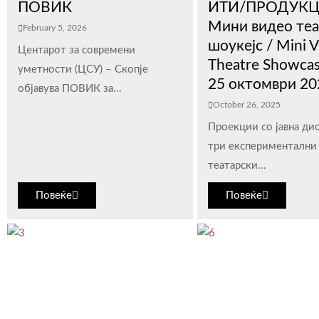
ПОВИК
ИТИ/ПРОДУКЦ
Мини видео теа
February 5, 2026
шоукејс / Mini 
Центарот за современи
Theatre Showcas
уметности (ЦСУ) – Скопје
25 октомври 20
објавува ПОВИК за...
October 26, 2025
Проекции со јавна дис
три експериментални
театарски...
Повеќе
Повеќе