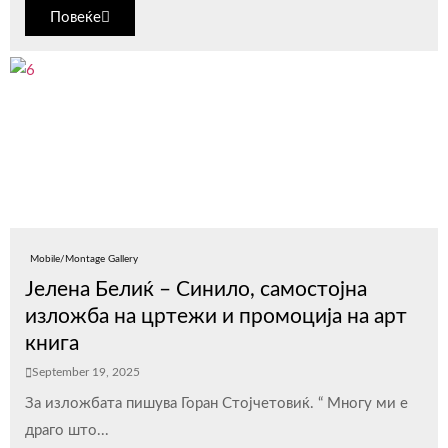
Повеќе
Mobile/Montage Gallery
Јелена Белиќ – Синило, самостојна
изложба на цртежи и промоција на арт
книга
September 19, 2025
За изложбата пишува Горан Стојчетовиќ. “ Многу ми е
драго што...