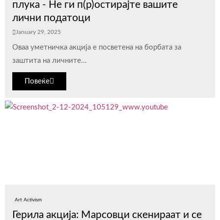
плука - Не ги п(р)остирајте вашите
лични податоци
January 29, 2025
Оваа уметничка акција е посветена на борбата за
заштита на личните...
Повеќе
Art Activism
Герила акција: Марсовци скенираат и се