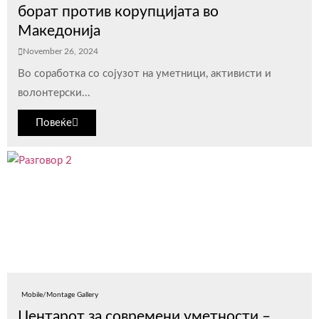
борат против корупцијата во
Македонија
November 26, 2024
Во соработка со сојузот на уметници, активисти и
волонтерски...
Повеќе
Mobile/Montage Gallery
Центарот за современи уметности –