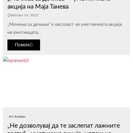
акција на Маја Танева
February 14, 2025
„Мечиња за дечиња“ е насловот на уметничката акција
на уметницата...
Повеќе
Art Activism
„Не дозволувај да те заслепат лажните