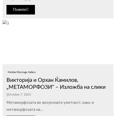
Повеќе
Mobile/Montage Gallery
Викторија и Орхан Ќамилов,
„МЕТАМОРФОЗИ" – Изложба на слики
October 7, 2025
Метаморфозата во визуелната уметнoст, како и
метаморфозата на...