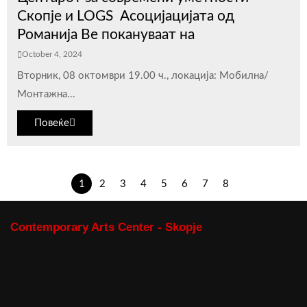
Скопје и LOGS Асоцијацијата од
Романија Ве покануваат на
October 4, 2024
Вторник, 08 октомври 19.00 ч., локација: Мобилна/
Монтажна...
Повеќе
1
2
3
4
5
6
7
8
Contemporary Arts Center - Skopje