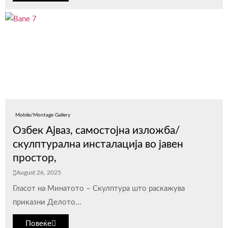
Mobile/Montage Gallery
Озбек Ајваз, самостојна изложба/
скулптурална инсталација во јавен
простор,
August 26, 2025
Гласот на Минатото – Скулптура што раскажува
приказни Делото...
Повеќе