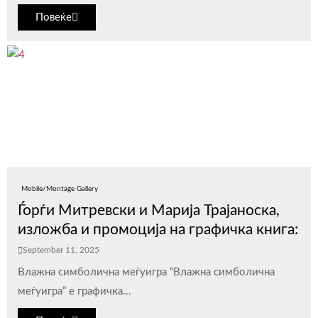
Повеќе
Mobile/Montage Gallery
Ѓорѓи Митревски и Марија Трајаноска,
изложба и промоција на графичка книга:
September 11, 2025
Влажна симболична меѓуигра “Влажна симболична
меѓуигра” е графичка...