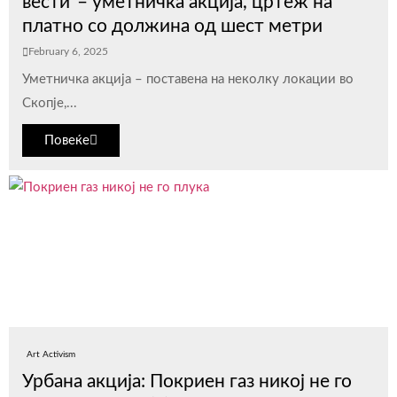
вести“– уметничка акција, цртеж на
платно со должина од шест метри
February 6, 2025
Уметничка акција – поставена на неколку локации во
Скопје,...
Повеќе
Art Activism
Урбана акција: Покриен газ никој не го