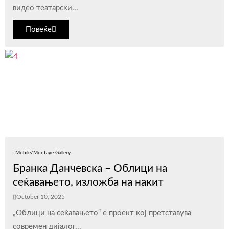
видео театарски...
Повеќе
Mobile/Montage Gallery
Бранка Данчевска – Облици на
сеќавањето, изложба на накит
October 10, 2025
„Облици на сеќавањето“ е проект кој претставува
современ дијалог...