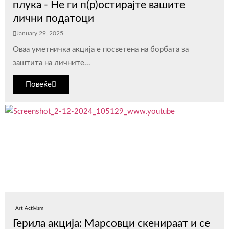
плука - Не ги п(р)остирајте вашите
лични податоци
January 29, 2025
Оваа уметничка акција е посветена на борбата за
заштита на личните...
Повеќе
Art Activism
Герила акција: Марсовци скенираат и се