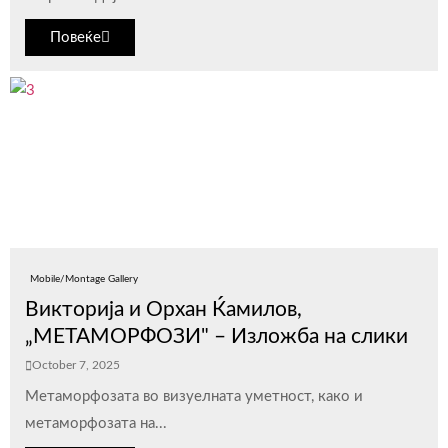
Повеќе
Mobile/Montage Gallery
Викторија и Орхан Ќамилов,
„МЕТАМОРФОЗИ" – Изложба на слики
October 7, 2025
Метаморфозата во визуелната уметнoст, како и
метаморфозата на...