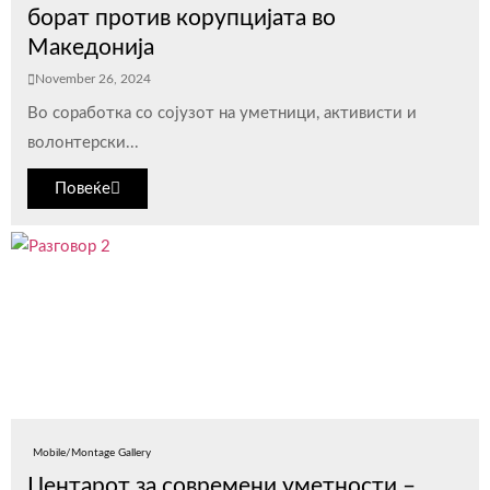
борат против корупцијата во
Македонија
November 26, 2024
Во соработка со сојузот на уметници, активисти и
волонтерски...
Повеќе
Mobile/Montage Gallery
Центарот за современи уметности –