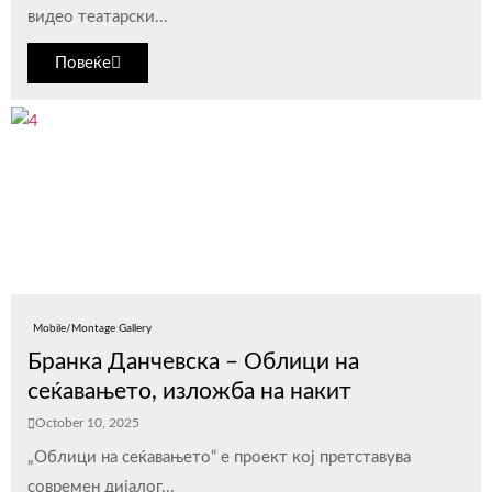
видео театарски...
Повеќе
Mobile/Montage Gallery
Бранка Данчевска – Облици на
сеќавањето, изложба на накит
October 10, 2025
„Облици на сеќавањето“ е проект кој претставува
современ дијалог...