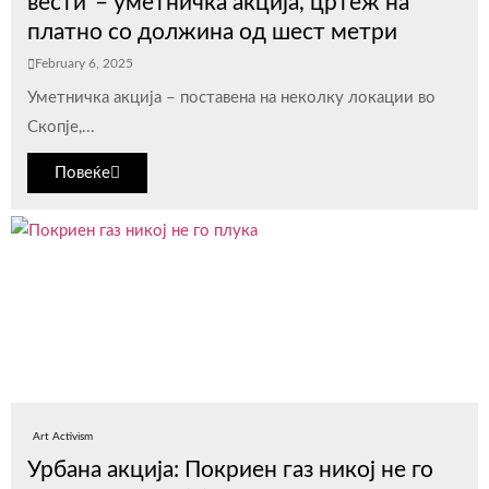
вести“– уметничка акција, цртеж на
платно со должина од шест метри
February 6, 2025
Уметничка акција – поставена на неколку локации во
Скопје,...
Повеќе
Art Activism
Урбана акција: Покриен газ никој не го