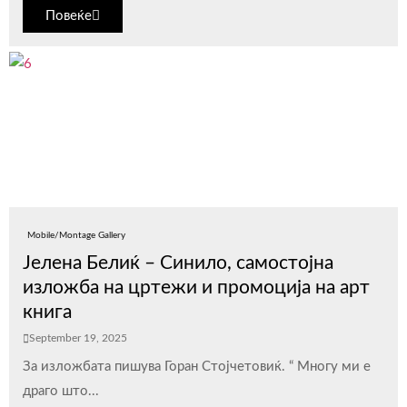
Повеќе
Mobile/Montage Gallery
Јелена Белиќ – Синило, самостојна
изложба на цртежи и промоција на арт
книга
September 19, 2025
За изложбата пишува Горан Стојчетовиќ. “ Многу ми е
драго што...