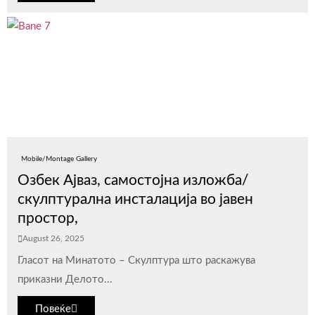
Mobile/Montage Gallery
Озбек Ајваз, самостојна изложба/
скулптурална инсталација во јавен
простор,
August 26, 2025
Гласот на Минатото – Скулптура што раскажува
приказни Делото...
Повеќе