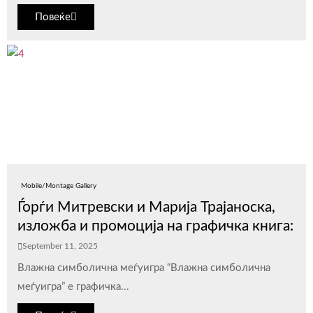
Повеќе
Mobile/Montage Gallery
Ѓорѓи Митревски и Марија Трајаноска,
изложба и промоција на графичка книга:
September 11, 2025
Влажна симболична меѓуигра “Влажна симболична
меѓуигра” е графичка...