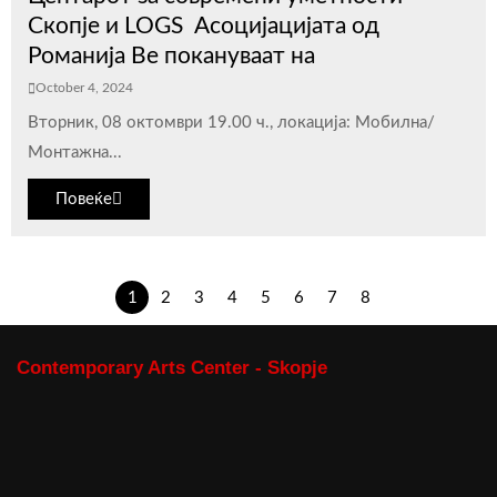
Скопје и LOGS Асоцијацијата од
Романија Ве покануваат на
October 4, 2024
Вторник, 08 октомври 19.00 ч., локација: Мобилна/
Монтажна...
Повеќе
1
2
3
4
5
6
7
8
Contemporary Arts Center - Skopje